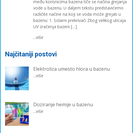
među korisnicima bazena tiče se načina grejanja
vode u bazenu. U daljem tekstu predstavićemo
različite načine na koji se voda može grejati u
bazenu: 1. Solarni prekrivači Zbog velikog uticaja
UV zračenja bazeni […]
...više
Najčitaniji postovi
Elektroliza umesto hlora u bazenu
...više
Doziranje hemije u bazenu
...više