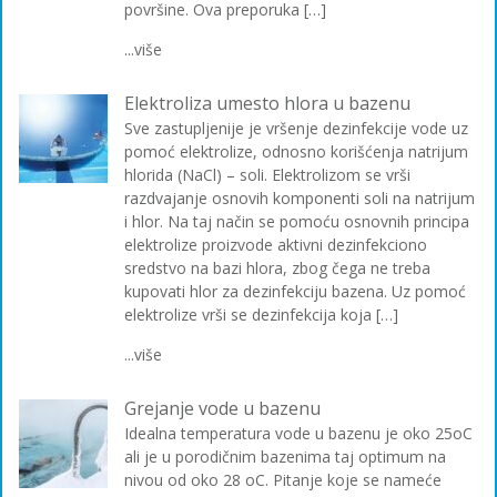
površine. Ova preporuka […]
...više
Elektroliza umesto hlora u bazenu
Sve zastupljenije je vršenje dezinfekcije vode uz
pomoć elektrolize, odnosno korišćenja natrijum
hlorida (NaCl) – soli. Elektrolizom se vrši
razdvajanje osnovih komponenti soli na natrijum
i hlor. Na taj način se pomoću osnovnih principa
elektrolize proizvode aktivni dezinfekciono
sredstvo na bazi hlora, zbog čega ne treba
kupovati hlor za dezinfekciju bazena. Uz pomoć
elektrolize vrši se dezinfekcija koja […]
...više
Grejanje vode u bazenu
Idealna temperatura vode u bazenu je oko 25oC
ali je u porodičnim bazenima taj optimum na
nivou od oko 28 oC. Pitanje koje se nameće