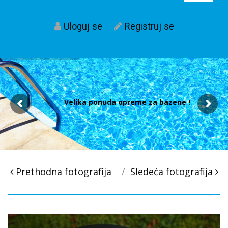
Uloguj se
Registruj se
Velika ponuda opreme za bazene !
Post
Prethodna fotografija
Sledeća fotografija
navigacija