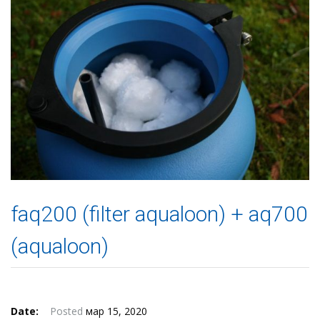
faq200 (filter aqualoon) + aq700
(aqualoon)
Date:
Posted
мар 15, 2020