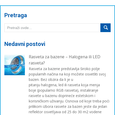
Pretraga
Nedavni postovi
Rasveta za bazene – Halogena ili LED
rasveta?
Rasveta za bazene predstavlja široko polje
popularnih načina na koji možete osvetliti svoj
bazen. Bez obzira da li je u
pitanju halogena, led ili rasveta koja menja
boje (popularno RGB rasveta), instaliranje
rasvete u bazenu doprineće estetskom i
korisničkom uživanju. Osnova od koje treba poći
prilikom izbora rasvete za bazen jeste da jedan
reflektor osvetljava od 25 do 30 m2 vodene