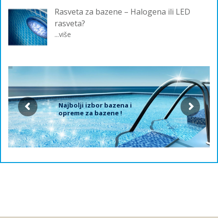
Rasveta za bazene – Halogena ili LED
rasveta?
...više
Najbolji izbor bazena i
opreme za bazene !