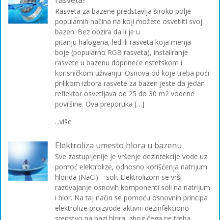
Rasveta za bazene predstavlja široko polje
popularnih načina na koji možete osvetliti svoj
bazen. Bez obzira da li je u
pitanju halogena, led ili rasveta koja menja
boje (popularno RGB rasveta), instaliranje
rasvete u bazenu doprineće estetskom i
korisničkom uživanju. Osnova od koje treba poći
prilikom izbora rasvete za bazen jeste da jedan
reflektor osvetljava od 25 do 30 m2 vodene
površine. Ova preporuka […]
...više
Elektroliza umesto hlora u bazenu
Sve zastupljenije je vršenje dezinfekcije vode uz
pomoć elektrolize, odnosno korišćenja natrijum
hlorida (NaCl) – soli. Elektrolizom se vrši
razdvajanje osnovih komponenti soli na natrijum
i hlor. Na taj način se pomoću osnovnih principa
elektrolize proizvode aktivni dezinfekciono
sredstvo na bazi hlora, zbog čega ne treba