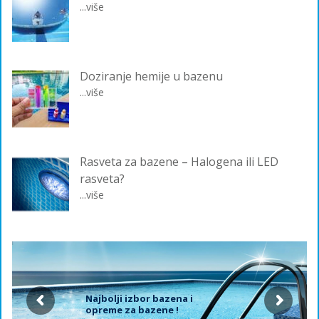
...više
Doziranje hemije u bazenu
...više
Rasveta za bazene – Halogena ili LED
rasveta?
...više
Najbolji izbor bazena i
opreme za bazene !