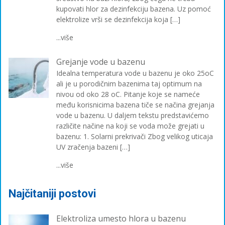
kupovati hlor za dezinfekciju bazena. Uz pomoć
elektrolize vrši se dezinfekcija koja […]
...više
Grejanje vode u bazenu
Idealna temperatura vode u bazenu je oko 25oC
ali je u porodičnim bazenima taj optimum na
nivou od oko 28 oC. Pitanje koje se nameće
među korisnicima bazena tiče se načina grejanja
vode u bazenu. U daljem tekstu predstavićemo
različite načine na koji se voda može grejati u
bazenu: 1. Solarni prekrivači Zbog velikog uticaja
UV zračenja bazeni […]
...više
Najčitaniji postovi
Elektroliza umesto hlora u bazenu