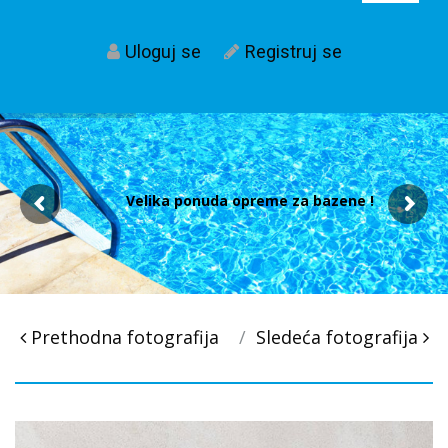
Uloguj se
Registruj se
Velika ponuda opreme za bazene !
Post
Prethodna fotografija
Sledeća fotografija
navigacija