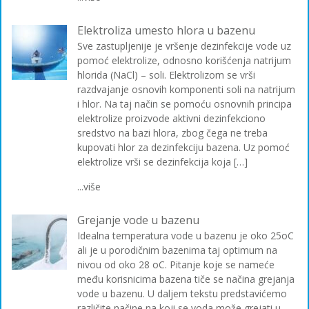
Elektroliza umesto hlora u bazenu
Sve zastupljenije je vršenje dezinfekcije vode uz
pomoć elektrolize, odnosno korišćenja natrijum
hlorida (NaCl) – soli. Elektrolizom se vrši
razdvajanje osnovih komponenti soli na natrijum
i hlor. Na taj način se pomoću osnovnih principa
elektrolize proizvode aktivni dezinfekciono
sredstvo na bazi hlora, zbog čega ne treba
kupovati hlor za dezinfekciju bazena. Uz pomoć
elektrolize vrši se dezinfekcija koja […]
...više
Grejanje vode u bazenu
Idealna temperatura vode u bazenu je oko 25oC
ali je u porodičnim bazenima taj optimum na
nivou od oko 28 oC. Pitanje koje se nameće
među korisnicima bazena tiče se načina grejanja
vode u bazenu. U daljem tekstu predstavićemo
različite načine na koji se voda može grejati u