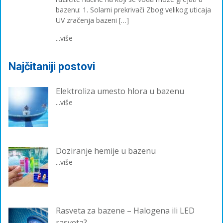
bazenu: 1. Solarni prekrivači Zbog velikog uticaja
UV zračenja bazeni […]
...više
Najčitaniji postovi
Elektroliza umesto hlora u bazenu
...više
Doziranje hemije u bazenu
...više
Rasveta za bazene – Halogena ili LED
rasveta?