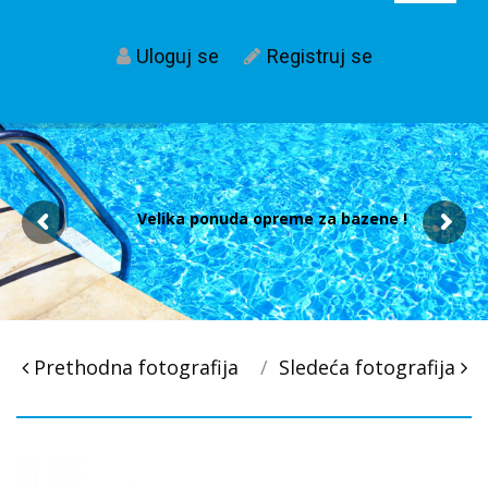
Uloguj se
Registruj se
Velika ponuda opreme za bazene !
Post
Prethodna fotografija
Sledeća fotografija
navigacija