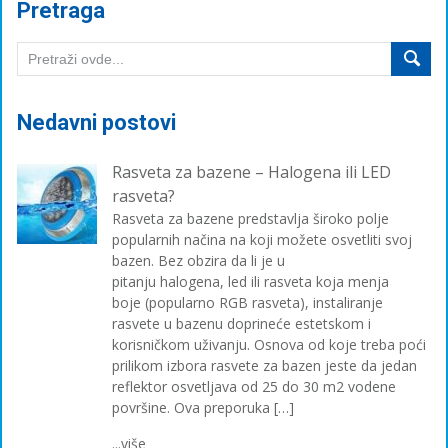
Pretraga
Nedavni postovi
Rasveta za bazene – Halogena ili LED
rasveta?
Rasveta za bazene predstavlja široko polje
popularnih načina na koji možete osvetliti svoj
bazen. Bez obzira da li je u
pitanju halogena, led ili rasveta koja menja
boje (popularno RGB rasveta), instaliranje
rasvete u bazenu doprineće estetskom i
korisničkom uživanju. Osnova od koje treba poći
prilikom izbora rasvete za bazen jeste da jedan
reflektor osvetljava od 25 do 30 m2 vodene
površine. Ova preporuka […]
...više