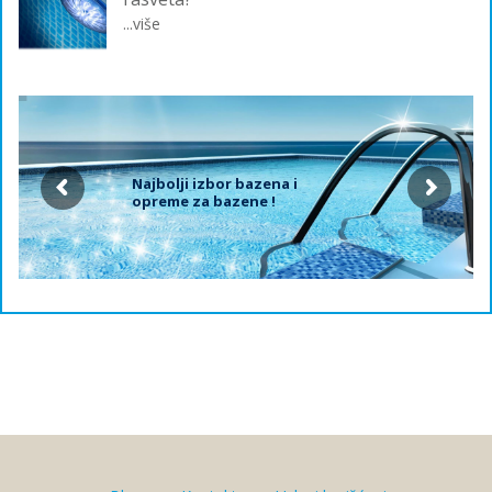
...više
Najbolji izbor bazena i
opreme za bazene !