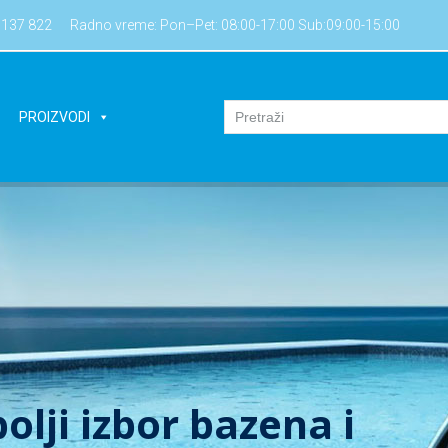
7137 822
Radno vreme: Pon–Pet: 08:00-17:00 Sub:09:00-15:00
PROIZVODI
lika ponuda opreme za