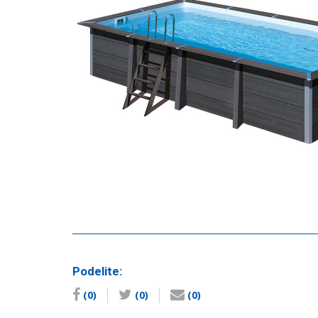
Podelite:
(0)
(0)
(0)