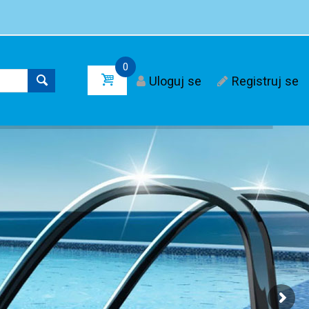
0
Uloguj se
Registruj se
 bazene !