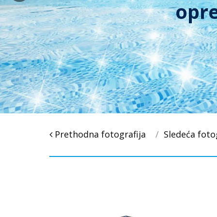
Post
Prethodna fotografija
Sledeća foto
navigacija