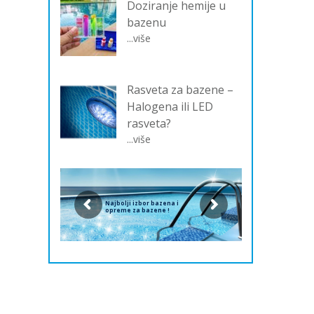
Doziranje hemije u
bazenu
...više
Rasveta za bazene –
Halogena ili LED
rasveta?
...više
Najbolji izbor bazena i
opreme za bazene !