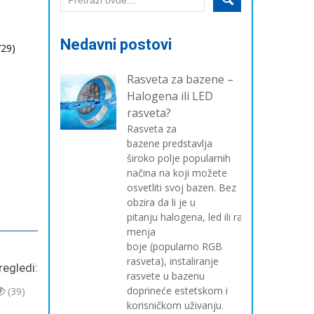
Nedavni postovi
729)
Rasveta za bazene –
Halogena ili LED
rasveta?
Rasveta za
bazene predstavlja
široko polje popularnih
načina na koji možete
osvetliti svoj bazen. Bez
obzira da li je u
pitanju halogena, led ili rasveta koja
menja
boje (popularno RGB
rasveta), instaliranje
regledi:
rasvete u bazenu
doprineće estetskom i
(39)
korisničkom uživanju.