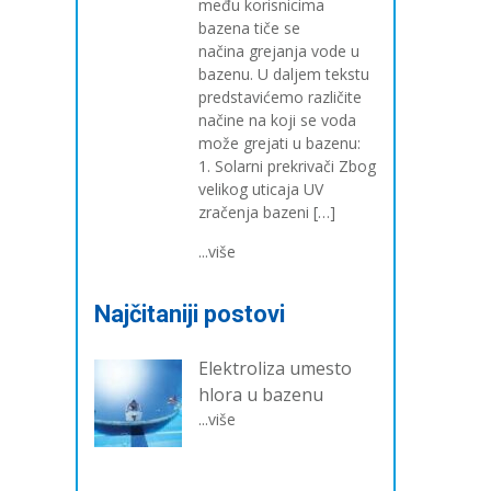
među korisnicima
bazena tiče se
načina grejanja vode u
bazenu. U daljem tekstu
predstavićemo različite
načine na koji se voda
može grejati u bazenu:
1. Solarni prekrivači Zbog
velikog uticaja UV
zračenja bazeni […]
...više
Najčitaniji postovi
Elektroliza umesto
hlora u bazenu
...više