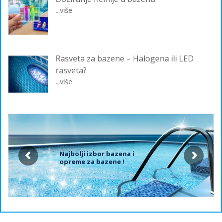
...više
Rasveta za bazene – Halogena ili LED
rasveta?
...više
Najbolji izbor bazena i
opreme za bazene !