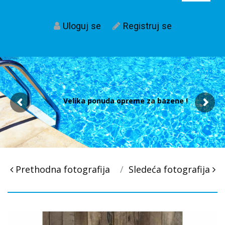
Uloguj se
Registruj se
Velika ponuda opreme za bazene !
Post
Prethodna fotografija
Sledeća fotografija
navigacija