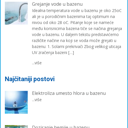
Grejanje vode u bazenu
Idealna temperatura vode u bazenu je oko 25oC
ali je u porodičnim bazenima taj optimum na
nivou od oko 28 oC. Pitanje koje se nameće
među korisnicima bazena tiče se načina grejanja
vode u bazenu. U daljem tekstu predstavićemo
različite načine na koji se voda može grejati u
bazenu: 1. Solarni prekrivači Zbog velikog uticaja
UV zračenja bazeni […]
...više
Najčitaniji postovi
Elektroliza umesto hlora u bazenu
...više
Doziranje hemije u bazenu