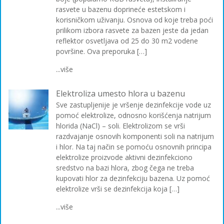
rasvete u bazenu doprineće estetskom i
korisničkom uživanju. Osnova od koje treba poći
prilikom izbora rasvete za bazen jeste da jedan
reflektor osvetljava od 25 do 30 m2 vodene
površine. Ova preporuka […]
...više
Elektroliza umesto hlora u bazenu
Sve zastupljenije je vršenje dezinfekcije vode uz
pomoć elektrolize, odnosno korišćenja natrijum
hlorida (NaCl) – soli. Elektrolizom se vrši
razdvajanje osnovih komponenti soli na natrijum
i hlor. Na taj način se pomoću osnovnih principa
elektrolize proizvode aktivni dezinfekciono
sredstvo na bazi hlora, zbog čega ne treba
kupovati hlor za dezinfekciju bazena. Uz pomoć
elektrolize vrši se dezinfekcija koja […]
...više