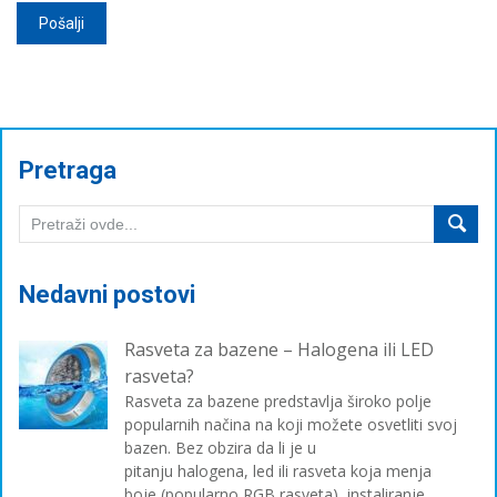
Pretraga
Nedavni postovi
Rasveta za bazene – Halogena ili LED
rasveta?
Rasveta za bazene predstavlja široko polje
popularnih načina na koji možete osvetliti svoj
bazen. Bez obzira da li je u
pitanju halogena, led ili rasveta koja menja
boje (popularno RGB rasveta), instaliranje