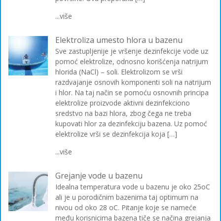
...više
Elektroliza umesto hlora u bazenu
Sve zastupljenije je vršenje dezinfekcije vode uz
pomoć elektrolize, odnosno korišćenja natrijum
hlorida (NaCl) – soli. Elektrolizom se vrši
razdvajanje osnovih komponenti soli na natrijum
i hlor. Na taj način se pomoću osnovnih principa
elektrolize proizvode aktivni dezinfekciono
sredstvo na bazi hlora, zbog čega ne treba
kupovati hlor za dezinfekciju bazena. Uz pomoć
elektrolize vrši se dezinfekcija koja […]
...više
Grejanje vode u bazenu
Idealna temperatura vode u bazenu je oko 25oC
ali je u porodičnim bazenima taj optimum na
nivou od oko 28 oC. Pitanje koje se nameće
među korisnicima bazena tiče se načina grejanja