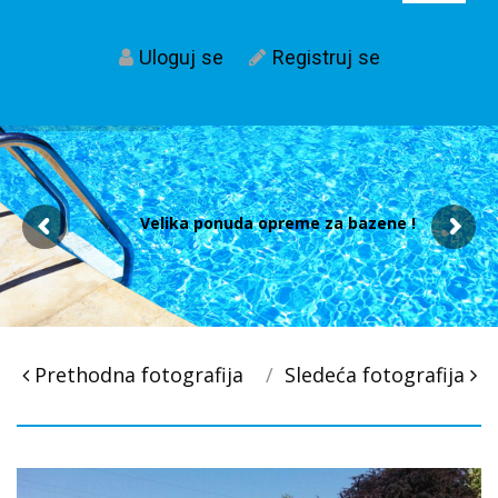
Uloguj se
Registruj se
Velika ponuda opreme za bazene !
Post
Prethodna fotografija
Sledeća fotografija
navigacija