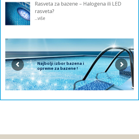
Rasveta za bazene – Halogena ili LED
rasveta?
...više
Najbolji izbor bazena i
opreme za bazene !