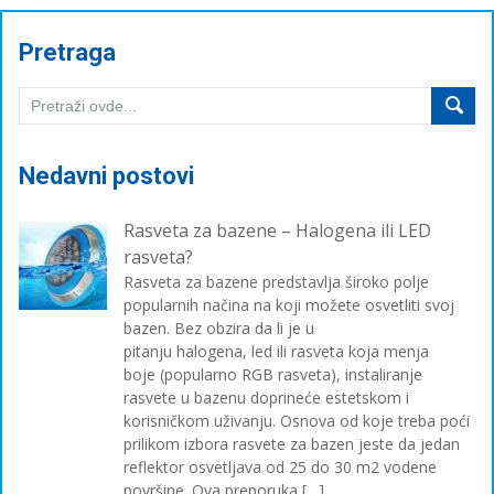
Pretraga
Nedavni postovi
Rasveta za bazene – Halogena ili LED
rasveta?
Rasveta za bazene predstavlja široko polje
popularnih načina na koji možete osvetliti svoj
bazen. Bez obzira da li je u
pitanju halogena, led ili rasveta koja menja
boje (popularno RGB rasveta), instaliranje
rasvete u bazenu doprineće estetskom i
korisničkom uživanju. Osnova od koje treba poći
prilikom izbora rasvete za bazen jeste da jedan
reflektor osvetljava od 25 do 30 m2 vodene
površine. Ova preporuka […]