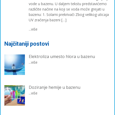
vode u bazenu. U daljem tekstu predstavićemo
različite načine na koji se voda može grejati u
bazenu: 1. Solarni prekrivači Zbog velikog uticaja
UV zračenja bazeni […]
...više
Najčitaniji postovi
Elektroliza umesto hlora u bazenu
...više
Doziranje hemije u bazenu
...više