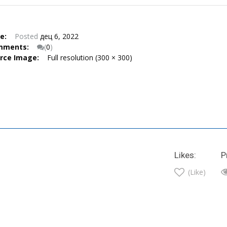
te:
Posted
дец 6, 2022
mments:
(
0
)
urce Image:
Full resolution (300 × 300)
Likes:
P
(Like)