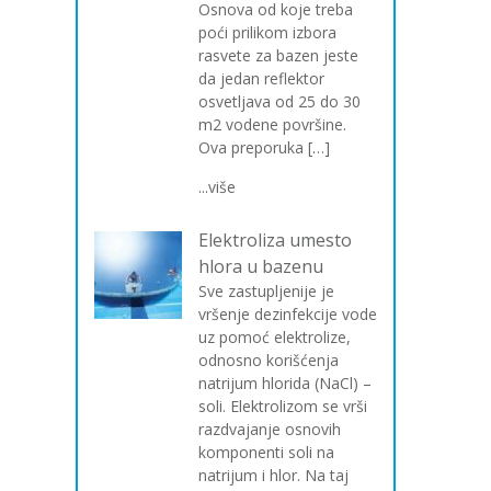
Osnova od koje treba
poći prilikom izbora
rasvete za bazen jeste
da jedan reflektor
osvetljava od 25 do 30
m2 vodene površine.
Ova preporuka […]
...više
Elektroliza umesto
hlora u bazenu
Sve zastupljenije je
vršenje dezinfekcije vode
uz pomoć elektrolize,
odnosno korišćenja
natrijum hlorida (NaCl) –
soli. Elektrolizom se vrši
razdvajanje osnovih
komponenti soli na
natrijum i hlor. Na taj