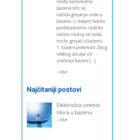
među korisnicima
bazena tiče se
načina grejanja vode u
bazenu. U daljem tekstu
predstavićemo različite
načine na koji se voda
može grejati u bazenu:
1. Solarni prekrivači Zbog
velikog uticaja UV
zračenja bazeni […]
...više
Najčitaniji postovi
Elektroliza umesto
hlora u bazenu
...više