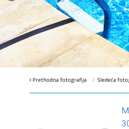
Post
Prethodna fotografija
Sledeća foto
navigacija
M
3