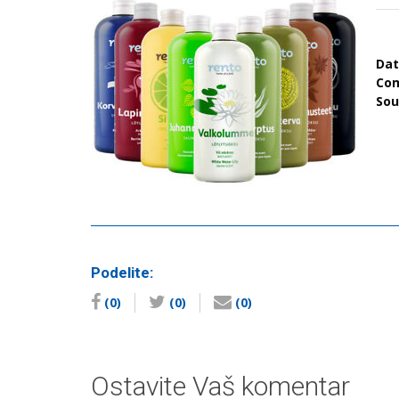
Da
Co
So
Podelite:
(0)
(0)
(0)
Ostavite Vaš komentar