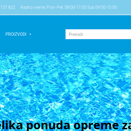
7137 822
Radno vreme: Pon–Pet: 08:00-17:00 Sub:09:00-15:00
PROIZVODI
lika ponuda opreme za