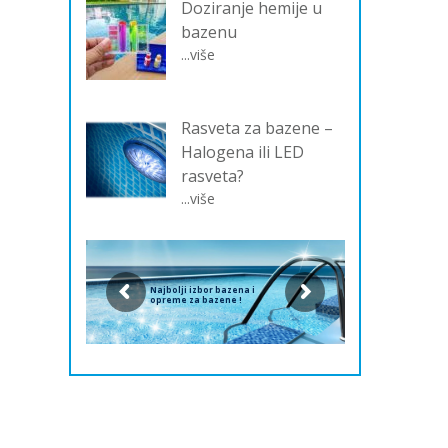
Doziranje hemije u
bazenu
...više
Rasveta za bazene –
Halogena ili LED
rasveta?
...više
Najbolji izbor bazena i
opreme za bazene !