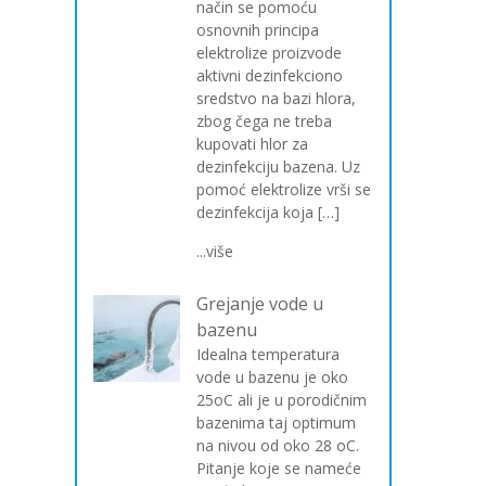
način se pomoću
osnovnih principa
elektrolize proizvode
aktivni dezinfekciono
sredstvo na bazi hlora,
zbog čega ne treba
kupovati hlor za
dezinfekciju bazena. Uz
pomoć elektrolize vrši se
dezinfekcija koja […]
...više
Grejanje vode u
bazenu
Idealna temperatura
vode u bazenu je oko
25oC ali je u porodičnim
bazenima taj optimum
na nivou od oko 28 oC.
Pitanje koje se nameće