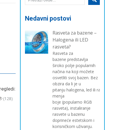
Nedavni postovi
Rasveta za bazene –
Halogena ili LED
rasveta?
Rasveta za
bazene predstavlja
široko polje popularnih
načina na koji možete
osvetliti svoj bazen. Bez
obzira da li je u
regledi:
pitanju halogena, led ili rasveta koja
menja
(128)
boje (popularno RGB
rasveta), instaliranje
rasvete u bazenu
doprineće estetskom i
korisničkom uživanju.