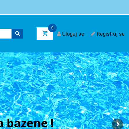
0
Uloguj se
Registruj se
 bazene !