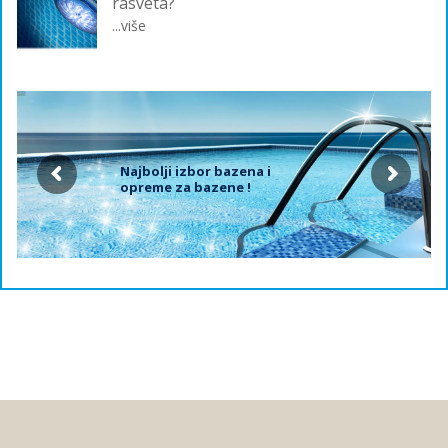
rasveta?
...više
Najbolji izbor bazena i
opreme za bazene !