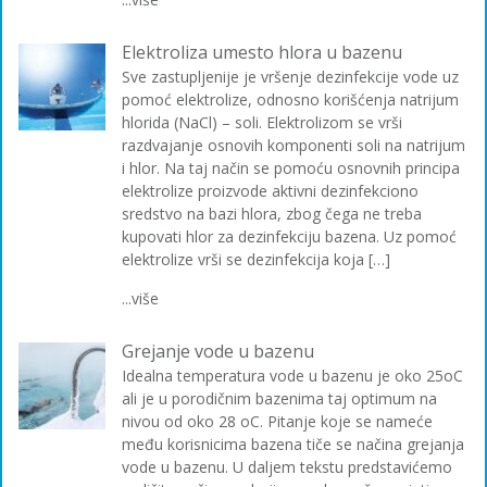
Elektroliza umesto hlora u bazenu
Sve zastupljenije je vršenje dezinfekcije vode uz
pomoć elektrolize, odnosno korišćenja natrijum
hlorida (NaCl) – soli. Elektrolizom se vrši
razdvajanje osnovih komponenti soli na natrijum
i hlor. Na taj način se pomoću osnovnih principa
elektrolize proizvode aktivni dezinfekciono
sredstvo na bazi hlora, zbog čega ne treba
kupovati hlor za dezinfekciju bazena. Uz pomoć
elektrolize vrši se dezinfekcija koja […]
...više
Grejanje vode u bazenu
Idealna temperatura vode u bazenu je oko 25oC
ali je u porodičnim bazenima taj optimum na
nivou od oko 28 oC. Pitanje koje se nameće
među korisnicima bazena tiče se načina grejanja
vode u bazenu. U daljem tekstu predstavićemo