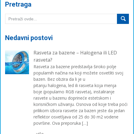
Pretraga
Nedavni postovi
Rasveta za bazene – Halogena ili LED
rasveta?
Rasveta za bazene predstavlja široko polje
popularnih načina na koji možete osvetliti svoj
bazen. Bez obzira da li je u
pitanju halogena, led ili rasveta koja menja
boje (popularno RGB rasveta), instaliranje
rasvete u bazenu doprineće estetskom i
korisničkom uživanju. Osnova od koje treba poći
prilikom izbora rasvete za bazen jeste da jedan
reflektor osvetljava od 25 do 30 m2 vodene
površine. Ova preporuka […]
...više