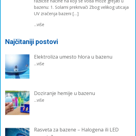
različite načine na koji se voda može grejati u
bazenu: 1. Solarni prekrivači Zbog velikog uticaja
UV zračenja bazeni […]
...više
Najčitaniji postovi
Elektroliza umesto hlora u bazenu
...više
Doziranje hemije u bazenu
...više
Rasveta za bazene – Halogena ili LED