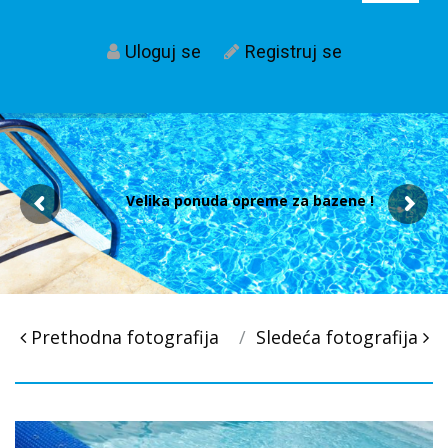
Uloguj se
Registruj se
Velika ponuda opreme za bazene !
Post
Prethodna fotografija
Sledeća fotografija
navigacija