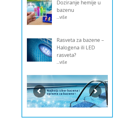
Doziranje hemije u
bazenu
...više
Rasveta za bazene –
Halogena ili LED
rasveta?
...više
Najbolji izbor bazena i
opreme za bazene !