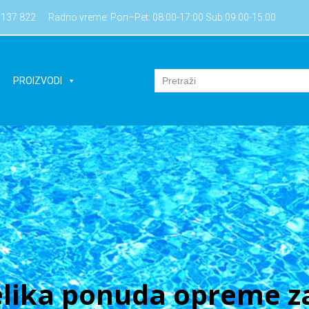
7137 822
Radno vreme: Pon–Pet: 08:00-17:00 Sub:09:00-15:00
PROIZVODI
lika ponuda opreme za