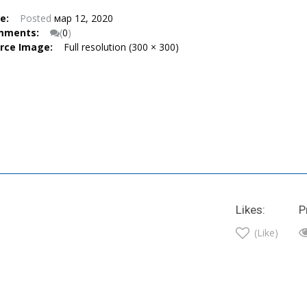
te:
Posted
мар 12, 2020
mments:
(
0
)
urce Image:
Full resolution (300 × 300)
Likes:
P
(Like)