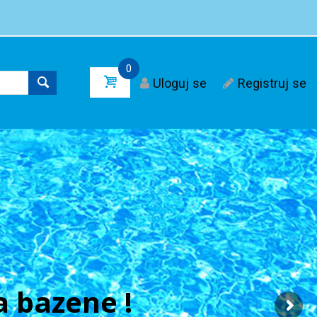
0
Uloguj se
Registruj se
 bazene !