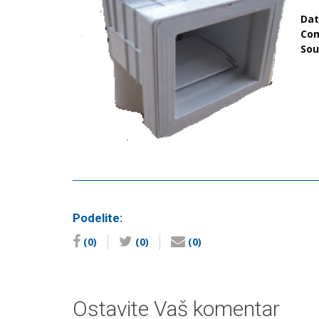
Da
Co
So
Podelite:
(0)
(0)
(0)
Ostavite Vaš komentar