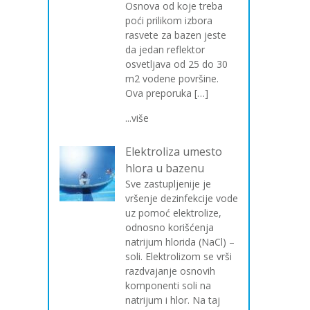
Osnova od koje treba
poći prilikom izbora
rasvete za bazen jeste
da jedan reflektor
osvetljava od 25 do 30
m2 vodene površine.
Ova preporuka […]
...više
Elektroliza umesto
hlora u bazenu
Sve zastupljenije je
vršenje dezinfekcije vode
uz pomoć elektrolize,
odnosno korišćenja
natrijum hlorida (NaCl) –
soli. Elektrolizom se vrši
razdvajanje osnovih
komponenti soli na
natrijum i hlor. Na taj