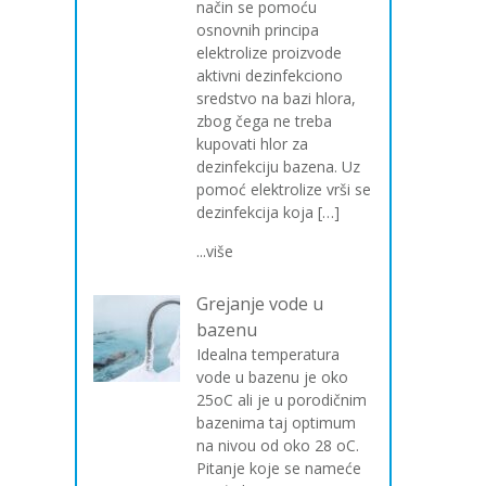
način se pomoću
osnovnih principa
elektrolize proizvode
aktivni dezinfekciono
sredstvo na bazi hlora,
zbog čega ne treba
kupovati hlor za
dezinfekciju bazena. Uz
pomoć elektrolize vrši se
dezinfekcija koja […]
...više
Grejanje vode u
bazenu
Idealna temperatura
vode u bazenu je oko
25oC ali je u porodičnim
bazenima taj optimum
na nivou od oko 28 oC.
Pitanje koje se nameće