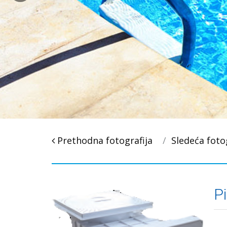
Post
Prethodna fotografija
Sledeća foto
navigacija
P