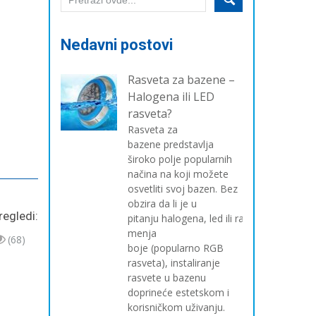
Nedavni postovi
Rasveta za bazene –
Halogena ili LED
rasveta?
Rasveta za
bazene predstavlja
široko polje popularnih
načina na koji možete
osvetliti svoj bazen. Bez
obzira da li je u
regledi:
pitanju halogena, led ili rasveta koja
menja
(68)
boje (popularno RGB
rasveta), instaliranje
rasvete u bazenu
doprineće estetskom i
korisničkom uživanju.