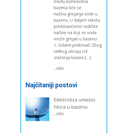
među korisnicima
bazena tiče se
načina grejanja vode u
bazenu. U daljem tekstu
predstavićemo različite
načine na koji se voda
može grejati u bazenu:
1. Solarni prekrivači Zbog
velikog uticaja UV
zračenja bazeni […]
...više
Najčitaniji postovi
Elektroliza umesto
hlora u bazenu
...više