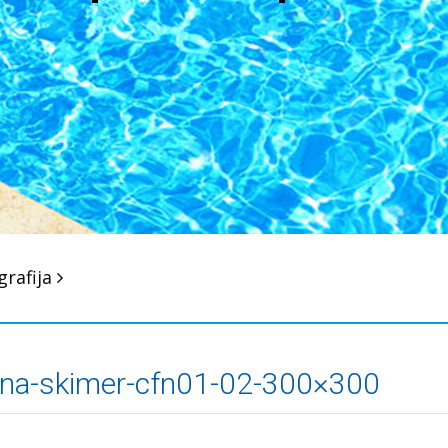
grafija
ina-skimer-cfn01-02-300×300