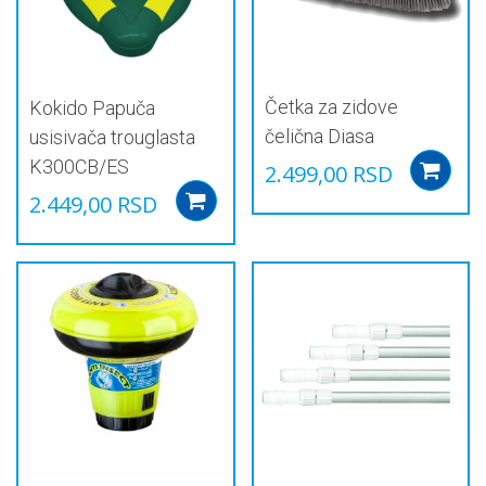
изабране
на
страници
производа.
Četka za zidove
Kokido Papuča
čelična Diasa
usisivača trouglasta
K300CB/ES
2.499,00
RSD
2.449,00
RSD
Add to cart