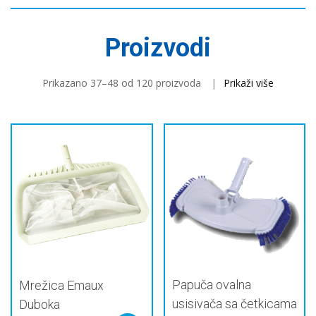
Proizvodi
Prikazano 37–48 od 120 proizvoda
Prikaži više
Papuča ovalna
Mrežica Emaux
usisivača sa četkicama
Duboka