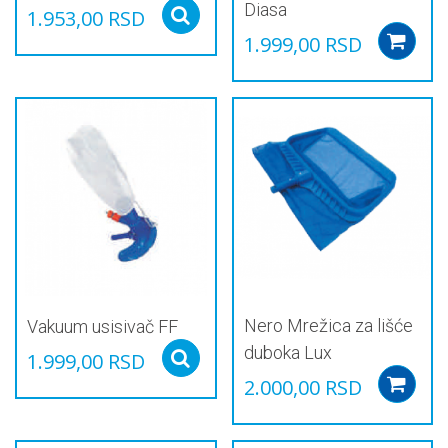
Diasa
1.953,00
RSD
Select options
1.999,00
RSD
Nero Mrežica za lišće
Vakuum usisivač FF
duboka Lux
1.999,00
RSD
Select options
2.000,00
RSD