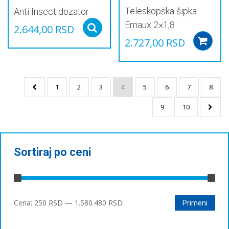
Teleskopska šipka
Anti Insect dozator
Emaux 2×1,8
2.644,00
RSD
Select options
2.727,00
RSD
1
2
3
4
5
6
7
8
9
10
Sortiraj po ceni
Минимална
Максимална
Cena:
250 RSD
—
1.580.480 RSD
Primeni
цена
цена