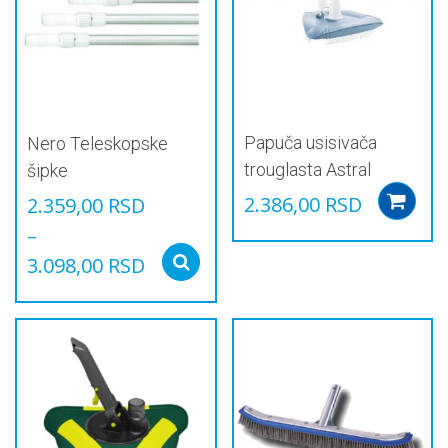
Papuča usisivača
Nero Teleskopske
trouglasta Astral
šipke
2.386,00
RSD
2.359,00
RSD
–
3.098,00
RSD
Select options
Овај
производ
има
више
варијанти.
Опције
могу
бити