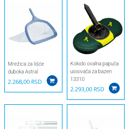
Kokido ovalna papuča
Mrežica za lišće
usisivača za bazen
duboka Astral
13310
2.268,00
RSD
Add to cart
2.293,00
RSD