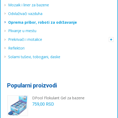
Mozaik i liner za bazene
Odvlaživači vazduha
Oprema pribor, roboti za održavanje
Plivanje u mestu
Prekrivači i motalice
Reflektori
Solarni tuševi, tobogani, daske
Popularni proizvodi
DPool Flokulant Gel za bazene
759,00
RSD