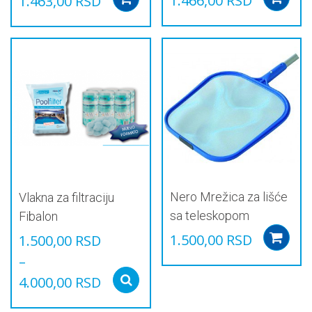
1.466,00
RSD
1.463,00
RSD
Nero Mrežica za lišće
Vlakna za filtraciju
sa teleskopom
Fibalon
1.500,00
RSD
1.500,00
RSD
–
4.000,00
RSD
Select options
Овај