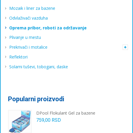
Mozaik i liner za bazene
Odvlaživači vazduha
Oprema pribor, roboti za održavanje
Plivanje u mestu
Prekrivači i motalice
Reflektori
Solarni tuševi, tobogani, daske
Popularni proizvodi
DPool Flokulant Gel za bazene
759,00
RSD