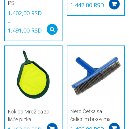
PSI
1.442,00
RSD
1.402,00
RSD
–
1.491,00
RSD
Select options
Овај
производ
има
више
варијанти.
Опције
могу
бити
изабране
на
страници
производа.
Nero Četka sa
Kokido Mrežica za
čelicnim brkovima
lišće plitka
Add to cart