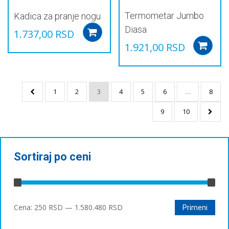
Termometar Jumbo
Kadica za pranje nogu
Diasa
1.737,00
RSD
Add to cart
1.921,00
RSD
1
2
3
4
5
6
…
8
9
10
Sortiraj po ceni
Минимална
Максимална
Cena:
250 RSD
—
1.580.480 RSD
Primeni
цена
цена