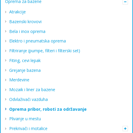
Oprema za bazene
Atrakcije
Bazenski krovovi
Bela i inox oprema
Elektro i pneumatska oprema
Filtriranje (pumpe, filteri i filterski set)
Fiting, cevi lepak
Grejanje bazena
Merdevine
Mozaik i liner za bazene
Odvlaživači vazduha
Oprema pribor, roboti za održavanje
Plivanje u mestu
Prekrivači i motalice