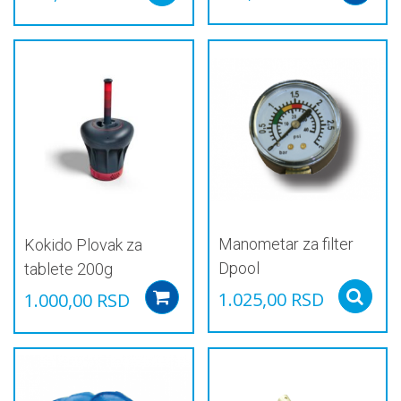
Manometar za filter
Kokido Plovak za
Dpool
tablete 200g
1.025,00
RSD
1.000,00
RSD
Add to cart