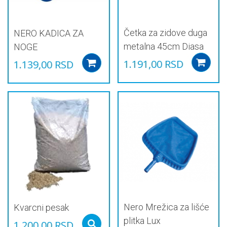
Četka za zidove duga
NERO KADICA ZA
metalna 45cm Diasa
NOGE
1.191,00
RSD
1.139,00
RSD
Add to cart
Nero Mrežica za lišće
Kvarcni pesak
plitka Lux
1.200,00
RSD
Select options