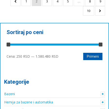
1
2
3
4
5
…
8
9
10
Sortiraj po ceni
Минимална
Максимална
Cena:
250 RSD
—
1.580.480 RSD
Primeni
цена
цена
Kategorije
Bazeni
Hemija za bazene i automatika