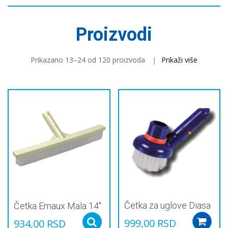
Proizvodi
Prikazano 13–24 od 120 proizvoda
Prikaži više
Četka za uglove Diasa
Četka Emaux Mala 14″
999,00
RSD
934,00
RSD
Select options