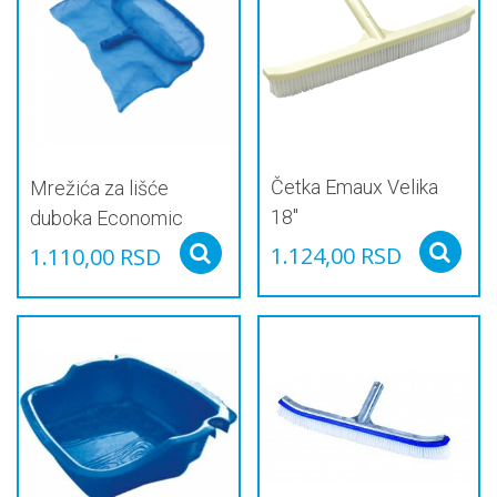
Četka Emaux Velika
Mrežića za lišće
18″
duboka Economic
1.124,00
RSD
1.110,00
RSD
Select options