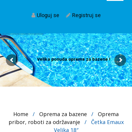
Uloguj se
Registruj se
Velika ponuda opreme za bazene !
Home
/
Oprema za bazene
/
Oprema
pribor, roboti za održavanje
/
Četka Emaux
Velika 18″