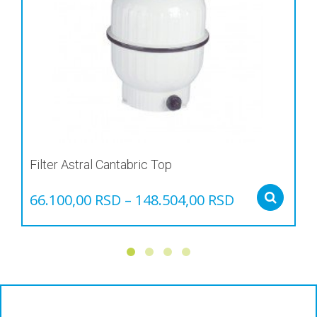
Filter Astral Cantabric Top
66.100,00
RSD
–
148.504,00
RSD
Sel
Овај
производ
има
више
варијанти.
Опције
могу