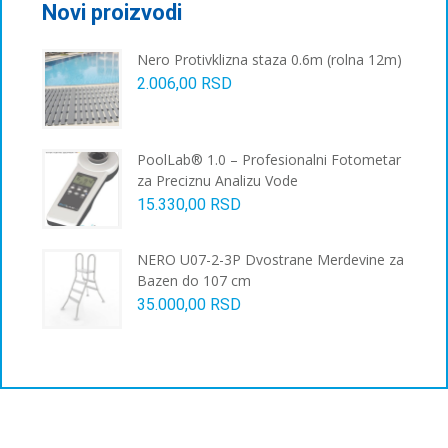
бити
Novi proizvodi
изабране
на
Nero Protivklizna staza 0.6m (rolna 12m)
страници
2.006,00
RSD
производа.
PoolLab® 1.0 – Profesionalni Fotometar
za Preciznu Analizu Vode
15.330,00
RSD
NERO U07-2-3P Dvostrane Merdevine za
Bazen do 107 cm
35.000,00
RSD