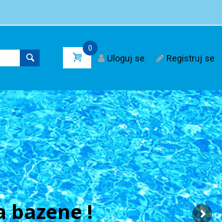
0
Uloguj se
Registruj se
 bazene !