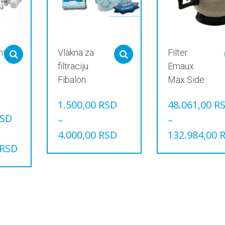
ni
Vlakna za
Filter
Select options
Select options
filtraciju
Emaux
Fibalon
Max Side
1.500,00
RSD
48.061,00
R
SD
–
–
4.000,00
RSD
132.984,00
RSD
Овај
Овај
производ
производ
има
има
више
више
варијанти.
варијанти.
Опције
Опције
могу
могу
бити
бити