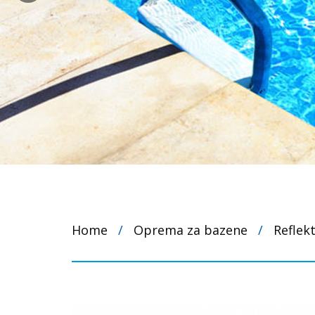
Home
/
Oprema za bazene
/
Reflekt