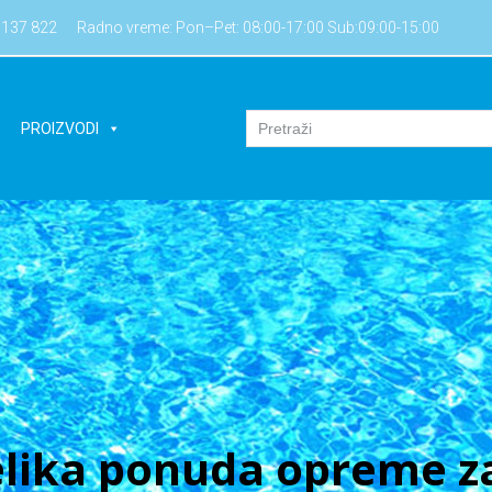
7137 822
Radno vreme: Pon–Pet: 08:00-17:00 Sub:09:00-15:00
PROIZVODI
lika ponuda opreme za