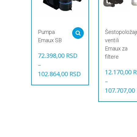
Pumpa
Šestopoložaj
Select options
Emaux SB
ventili
Emaux za
72.398,00
RSD
filtere
–
12.170,00
R
102.864,00
RSD
–
Овај
производ
107.707,00
има
Овај
више
производ
варијанти.
има
Опције
више
могу
варијанти.
бити
Опције
изабране
могу