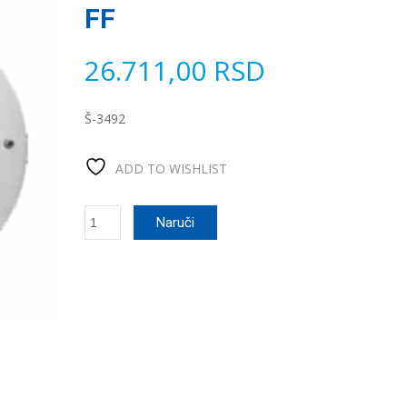
FF
26.711,00
RSD
Š-3492
ADD TO WISHLIST
Reflektor
Naruči
LED
za
Lajner
24W
FF
количина