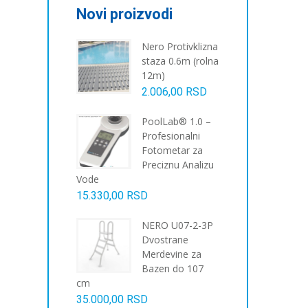
Novi proizvodi
Nero Protivklizna
staza 0.6m (rolna
12m)
2.006,00
RSD
PoolLab® 1.0 –
Profesionalni
Fotometar za
Preciznu Analizu
Vode
15.330,00
RSD
NERO U07-2-3P
Dvostrane
Merdevine za
Bazen do 107
cm
35.000,00
RSD