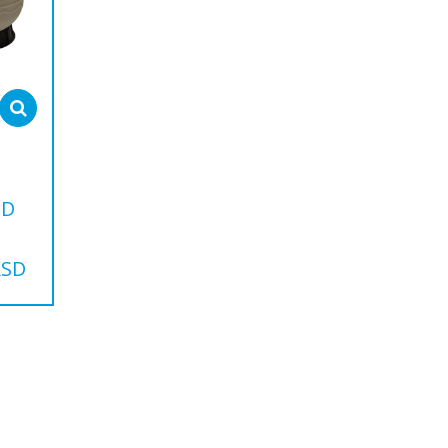
Select options
SD
RSD