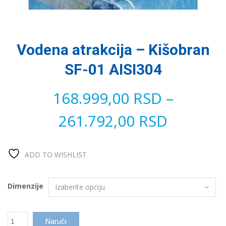
Vodena atrakcija – Kišobran
SF-01 AISI304
168.999,00
RSD
–
261.792,00
RSD
ADD TO WISHLIST
Dimenzije
Vodena
Naruči