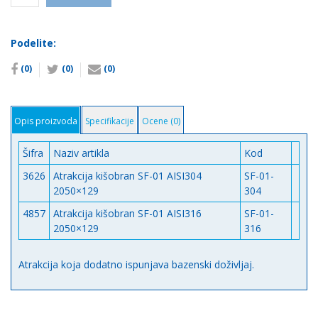
atrakcija
-
Kišobran
Podelite:
SF-
01
(0)
(0)
(0)
AISI304
количина
Opis proizvoda
Specifikacije
Ocene (0)
Šifra
Naziv artikla
Kod
3626
Atrakcija kišobran SF-01 AISI304
SF-01-
2050×129
304
4857
Atrakcija kišobran SF-01 AISI316
SF-01-
2050×129
316
Atrakcija koja dodatno ispunjava bazenski doživljaj.