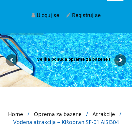
Uloguj se
Registruj se
Velika ponuda opreme za bazene !
Home
/
Oprema za bazene
/
Atrakcije
/
Vodena atrakcija – Kišobran SF-01 AISI304