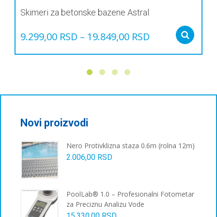
Skimeri za betonske bazene Astral
9.299,00
RSD
–
19.849,00
RSD
Sel
Овај
производ
има
више
варијанти.
Опције
могу
бити
Novi proizvodi
изабране
на
Nero Protivklizna staza 0.6m (rolna 12m)
страници
2.006,00
RSD
производа.
PoolLab® 1.0 – Profesionalni Fotometar
za Preciznu Analizu Vode
15.330,00
RSD