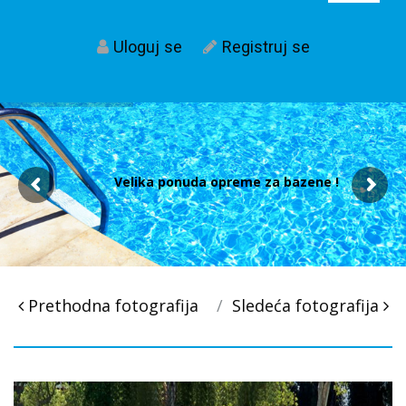
Uloguj se
Registruj se
Velika ponuda opreme za bazene !
Post
Prethodna fotografija
Sledeća fotografija
navigacija