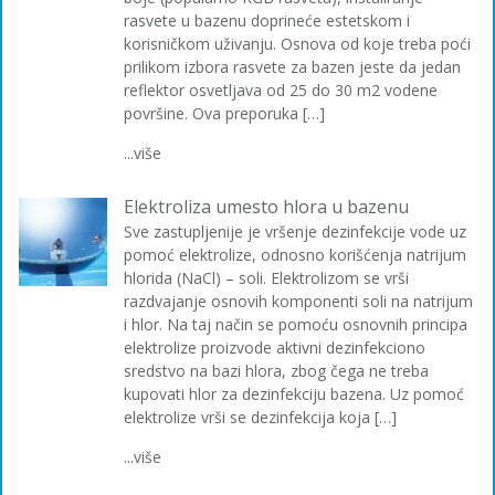
rasvete u bazenu doprineće estetskom i
korisničkom uživanju. Osnova od koje treba poći
prilikom izbora rasvete za bazen jeste da jedan
reflektor osvetljava od 25 do 30 m2 vodene
površine. Ova preporuka […]
...više
Elektroliza umesto hlora u bazenu
Sve zastupljenije je vršenje dezinfekcije vode uz
pomoć elektrolize, odnosno korišćenja natrijum
hlorida (NaCl) – soli. Elektrolizom se vrši
razdvajanje osnovih komponenti soli na natrijum
i hlor. Na taj način se pomoću osnovnih principa
elektrolize proizvode aktivni dezinfekciono
sredstvo na bazi hlora, zbog čega ne treba
kupovati hlor za dezinfekciju bazena. Uz pomoć
elektrolize vrši se dezinfekcija koja […]
...više