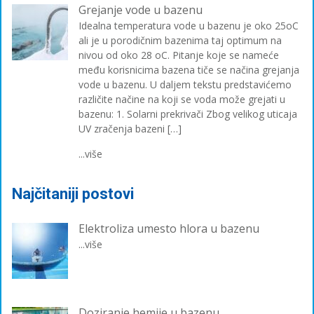
Grejanje vode u bazenu
Idealna temperatura vode u bazenu je oko 25oC
ali je u porodičnim bazenima taj optimum na
nivou od oko 28 oC. Pitanje koje se nameće
među korisnicima bazena tiče se načina grejanja
vode u bazenu. U daljem tekstu predstavićemo
različite načine na koji se voda može grejati u
bazenu: 1. Solarni prekrivači Zbog velikog uticaja
UV zračenja bazeni […]
...više
Najčitaniji postovi
Elektroliza umesto hlora u bazenu
...više
Doziranje hemije u bazenu