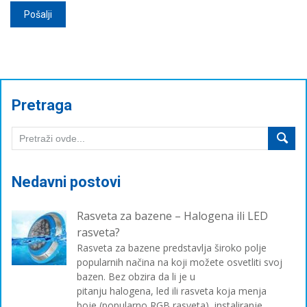
Pretraga
Nedavni postovi
Rasveta za bazene – Halogena ili LED
rasveta?
Rasveta za bazene predstavlja široko polje
popularnih načina na koji možete osvetliti svoj
bazen. Bez obzira da li je u
pitanju halogena, led ili rasveta koja menja
boje (popularno RGB rasveta), instaliranje