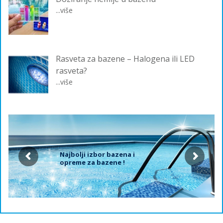
...više
Rasveta za bazene – Halogena ili LED
rasveta?
...više
Najbolji izbor bazena i
opreme za bazene !