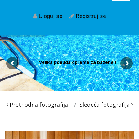
Uloguj se
Registruj se
Velika ponuda opreme za bazene !
Post
Prethodna fotografija
Sledeća fotografija
navigacija