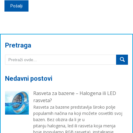
Pretraga
Nedavni postovi
Rasveta za bazene – Halogena ili LED
rasveta?
Rasveta za bazene predstavlja široko polje
popularnih načina na koji možete osvetliti svoj
bazen. Bez obzira da li je u
pitanju halogena, led ili rasveta koja menja
boje (popularno RGB rasveta), instaliranje