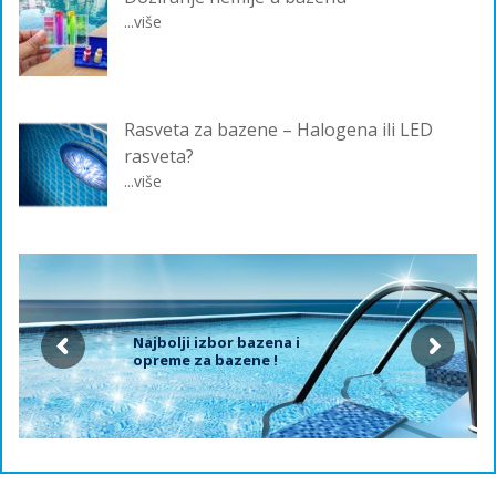
...više
Rasveta za bazene – Halogena ili LED
rasveta?
...više
Najbolji izbor bazena i
opreme za bazene !