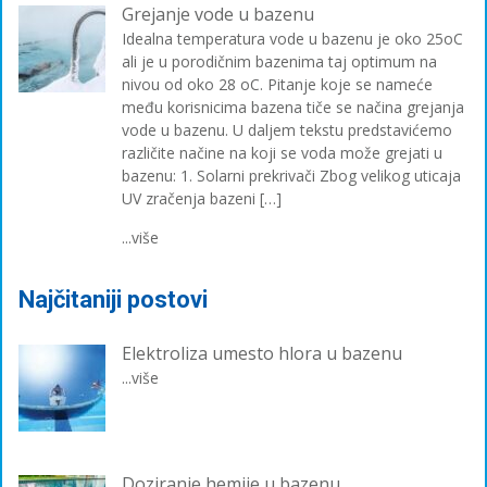
Grejanje vode u bazenu
Idealna temperatura vode u bazenu je oko 25oC
ali je u porodičnim bazenima taj optimum na
nivou od oko 28 oC. Pitanje koje se nameće
među korisnicima bazena tiče se načina grejanja
vode u bazenu. U daljem tekstu predstavićemo
različite načine na koji se voda može grejati u
bazenu: 1. Solarni prekrivači Zbog velikog uticaja
UV zračenja bazeni […]
...više
Najčitaniji postovi
Elektroliza umesto hlora u bazenu
...više
Doziranje hemije u bazenu