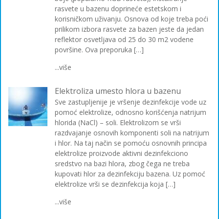
rasvete u bazenu doprineće estetskom i
korisničkom uživanju. Osnova od koje treba poći
prilikom izbora rasvete za bazen jeste da jedan
reflektor osvetljava od 25 do 30 m2 vodene
površine. Ova preporuka […]
...više
Elektroliza umesto hlora u bazenu
Sve zastupljenije je vršenje dezinfekcije vode uz
pomoć elektrolize, odnosno korišćenja natrijum
hlorida (NaCl) – soli. Elektrolizom se vrši
razdvajanje osnovih komponenti soli na natrijum
i hlor. Na taj način se pomoću osnovnih principa
elektrolize proizvode aktivni dezinfekciono
sredstvo na bazi hlora, zbog čega ne treba
kupovati hlor za dezinfekciju bazena. Uz pomoć
elektrolize vrši se dezinfekcija koja […]
...više