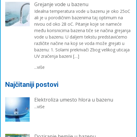
Grejanje vode u bazenu
Idealna temperatura vode u bazenu je oko 25oC
ali je u porodičnim bazenima taj optimum na
nivou od oko 28 oC. Pitanje koje se nameće
među korisnicima bazena tiče se načina grejanja
vode u bazenu. U daljem tekstu predstavićemo
različite načine na koji se voda može grejati u
bazenu: 1. Solarni prekrivači Zbog velikog uticaja
UV zračenja bazeni […]
...više
Najčitaniji postovi
Elektroliza umesto hlora u bazenu
...više
Doziranje hemije u bazenu