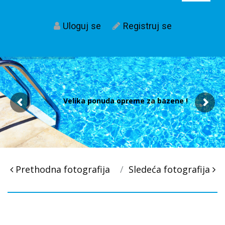
Uloguj se
Registruj se
Velika ponuda opreme za bazene !
Post
Prethodna fotografija
Sledeća fotografija
navigacija