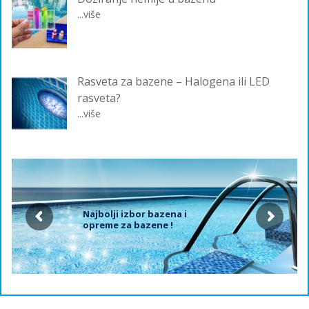
...više
Rasveta za bazene – Halogena ili LED
rasveta?
...više
Najbolji izbor bazena i
opreme za bazene !