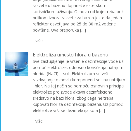
rasvete u bazenu doprineće estetskom i
korisničkom uživanju. Osnova od koje treba poći
prilikom izbora rasvete za bazen jeste da jedan
reflektor osvetljava od 25 do 30 m2 vodene
površine. Ova preporuka […]
...više
Elektroliza umesto hlora u bazenu
Sve zastupljenije je vršenje dezinfekcije vode uz
pomoć elektrolize, odnosno korišćenja natrijum
hlorida (NaCl) – soli. Elektrolizom se vrši
razdvajanje osnovih komponenti soli na natrijum
i hlor. Na taj način se pomoću osnovnih principa
elektrolize proizvode aktivni dezinfekciono
sredstvo na bazi hlora, zbog čega ne treba
kupovati hlor za dezinfekciju bazena. Uz pomoć
elektrolize vrši se dezinfekcija koja […]
...više