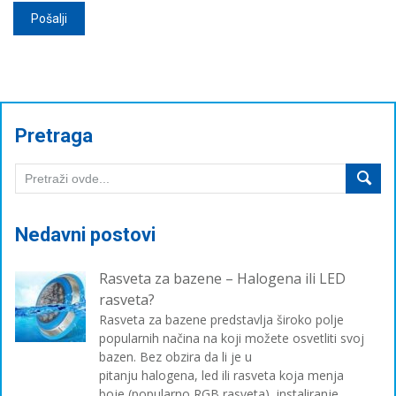
Pretraga
Nedavni postovi
Rasveta za bazene – Halogena ili LED
rasveta?
Rasveta za bazene predstavlja široko polje
popularnih načina na koji možete osvetliti svoj
bazen. Bez obzira da li je u
pitanju halogena, led ili rasveta koja menja
boje (popularno RGB rasveta), instaliranje