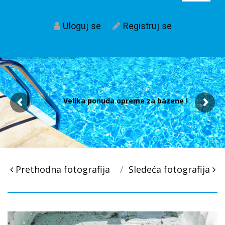
Uloguj se
Registruj se
Velika ponuda opreme za bazene !
Post
Prethodna fotografija
Sledeća fotografija
navigacija