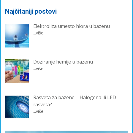
Najčitaniji postovi
Elektroliza umesto hlora u bazenu
...više
Doziranje hemije u bazenu
...više
Rasveta za bazene – Halogena ili LED
rasveta?
...više