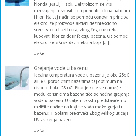
hlorida (NaCl) – soli. Elektrolizom se vrši
razdvajanje osnovih komponenti soli na natrijum
i hlor. Na taj način se pomoću osnovnih principa
elektrolize proizvode aktivni dezinfekciono
sredstvo na bazi hlora, zbog čega ne treba
kupovati hlor za dezinfekciju bazena. Uz pomoć
elektrolize vrši se dezinfekcija koja […]
...više
Grejanje vode u bazenu
Idealna temperatura vode u bazenu je oko 25oC
ali je u porodičnim bazenima taj optimum na
nivou od oko 28 oC. Pitanje koje se nameće
među korisnicima bazena tiče se načina grejanja
vode u bazenu. U daljem tekstu predstavićemo
različite načine na koji se voda može grejati u
bazenu: 1. Solarni prekrivači Zbog velikog uticaja
UV zračenja bazeni […]
...više