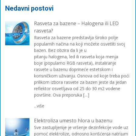
Nedavni postovi
Rasveta za bazene – Halogena ili LED
rasveta?
Rasveta za bazene predstavlja široko polje
popularnih načina na koji možete osvetliti svoj
bazen. Bez obzira da li je u
pitanju halogena, led ili rasveta koja menja
boje (popularno RGB rasveta), instaliranje
rasvete u bazenu doprineće estetskom i
korisničkom uživanju. Osnova od koje treba poći
prilikom izbora rasvete za bazen jeste da jedan
reflektor osvetljava od 25 do 30 m2 vodene
površine. Ova preporuka […]
...više
Elektroliza umesto hlora u bazenu
Sve zastupljenije je vršenje dezinfekcije vode uz
pomoć elektrolize, odnosno korišćenja natrijum