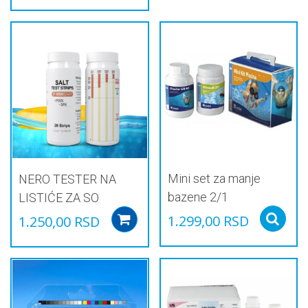
Овај
производ
има
више
варијанти.
Опције
могу
бити
изабране
на
страници
производа.
Mini set za manje
NERO TESTER NA
bazene 2/1
LISTIĆE ZA SO
1.299,00
RSD
1.250,00
RSD
Add to cart