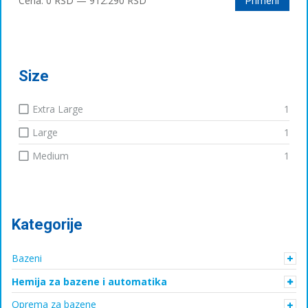
Cena:
0 RSD
—
912.290 RSD
Primeni
цена
цена
Size
Extra Large
1
Large
1
Medium
1
Kategorije
Bazeni
Hemija za bazene i automatika
Oprema za bazene