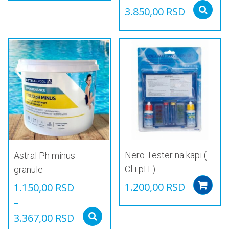
3.850,00
RSD
Овај
производ
има
више
варијанти.
Опције
могу
бити
изабране
на
страници
производа.
Nero Tester na kapi (
Astral Ph minus
Cl i pH )
granule
1.200,00
RSD
1.150,00
RSD
–
3.367,00
RSD
Select options