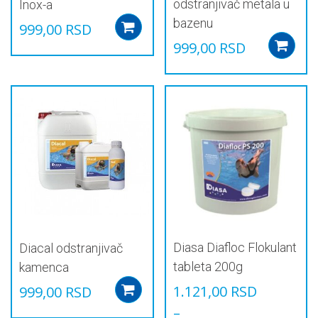
odstranjivač metala u
Inox-a
bazenu
999,00
RSD
Add to cart
999,00
RSD
Diasa Diafloc Flokulant
Diacal odstranjivač
tableta 200g
kamenca
1.121,00
RSD
999,00
RSD
Add to cart
–