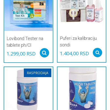
Puferi za kalibraciju
Lovibond Tester na
sondi
tablete ph/Cl
1.404,00
RSD
1.299,00
RSD
Select options
Овај
производ
има
RASPRODAJA
више
варијанти.
Опције
могу
бити
изабране
на