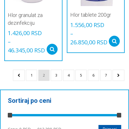
страници
производа.
Hlor tablete 200gr
Hlor granulat za
dezinfekciju
1.556,00
RSD
1.426,00
RSD
–
–
26.850,00
RSD
46.345,00
RSD
Овај
Select options
производ
Овај
има
производ
више
има
варијанти.
1
2
3
4
5
6
7
више
Опције
варијанти.
могу
Опције
бити
могу
изабране
бити
Sortiraj po ceni
на
изабране
страници
на
производа.
страници
производа.
Минимална
Максимална