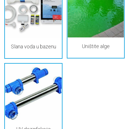
Uništite alge
Slana voda u bazenu