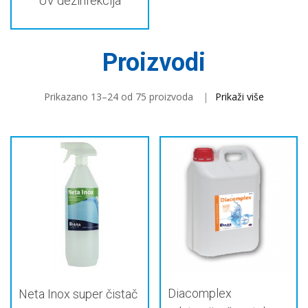
UV dezinfekcija
Proizvodi
Prikazano 13–24 od 75 proizvoda
Prikaži više
Diacomplex
Neta Inox super čistač