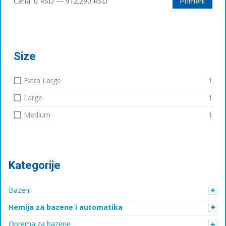
Минимална
Максимална
Cena:
0 RSD
—
912.290 RSD
Primeni
цена
цена
Size
Extra Large
1
Large
1
Medium
1
Kategorije
Bazeni
Hemija za bazene i automatika
Oprema za bazene