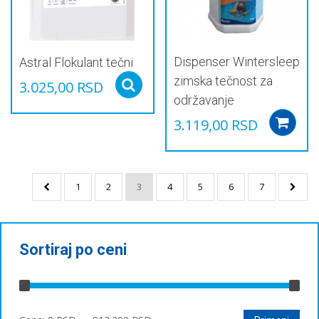
страници
на
производа.
страници
производа.
Dispenser Wintersleep
Astral Flokulant tečni
zimska tečnost za
3.025,00
RSD
Select options
održavanje
3.119,00
RSD
1
2
3
4
5
6
7
Sortiraj po ceni