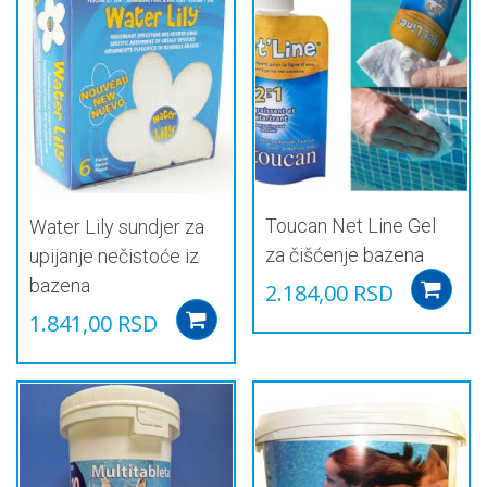
више
варијанти.
Опције
могу
бити
изабране
на
страници
производа.
Toucan Net Line Gel
Water Lily sundjer za
za čišćenje bazena
upijanje nečistoće iz
bazena
2.184,00
RSD
1.841,00
RSD
Add to cart