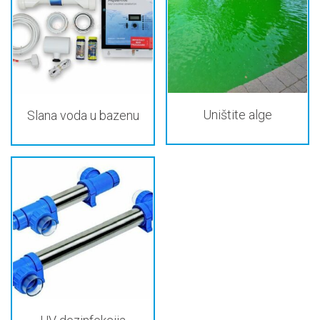
Uništite alge
Slana voda u bazenu