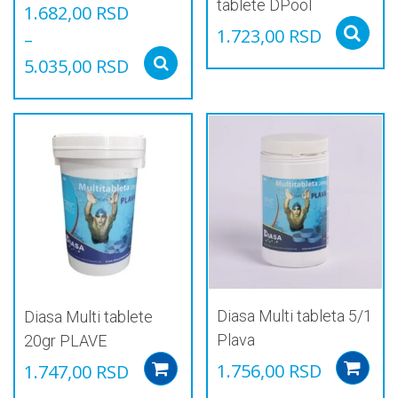
tablete DPool
1.682,00
RSD
1.723,00
RSD
–
5.035,00
RSD
Select options
Овај
производ
има
више
варијанти.
Опције
могу
бити
изабране
на
страници
производа.
Diasa Multi tableta 5/1
Diasa Multi tablete
Plava
20gr PLAVE
1.756,00
RSD
1.747,00
RSD
Add to cart