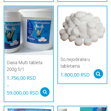
So nejodirana u
Diasa Multi tableta
tabletama
200g 5/1
1.800,00
RSD
1.756,00
RSD
–
59.000,00
RSD
Select options
Овај
производ
има