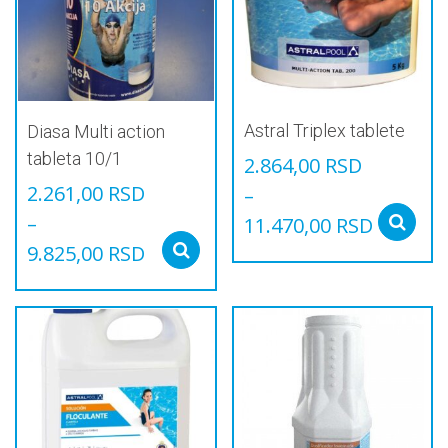
Astral Triplex tablete
Diasa Multi action
tableta 10/1
2.864,00
RSD
2.261,00
RSD
–
–
11.470,00
RSD
9.825,00
RSD
Овај
Select options
производ
Овај
има
производ
више
има
варијанти.
више
Опције
варијанти.
могу
Опције
бити
могу
изабране
бити
на
изабране