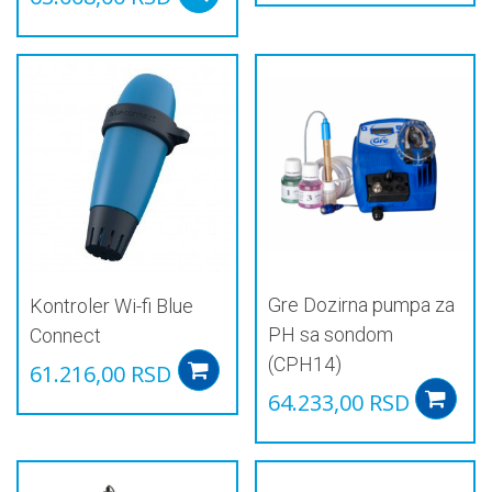
производ
Овај
има
производ
више
има
варијанти.
више
Опције
варијанти.
могу
Опције
бити
могу
изабране
бити
на
изабране
страници
на
производа.
страници
производа.
Gre Dozirna pumpa za
Kontroler Wi-fi Blue
PH sa sondom
Connect
(CPH14)
61.216,00
RSD
Add to cart
64.233,00
RSD