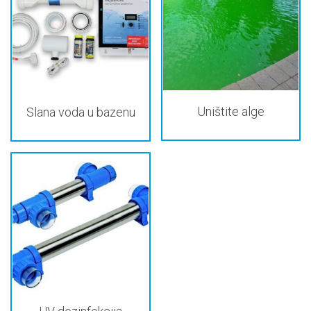
Uništite alge
Slana voda u bazenu