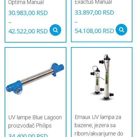
Exactus Manual
Optima Manual
33.897,00
RSD
30.983,00
RSD
–
–
54.108,00
RSD
42.522,00
RSD
Select options
Овај
Овај
производ
производ
има
има
више
више
варијанти.
варијанти.
Опције
Опције
могу
могу
бити
бити
изабране
изабране
на
на
страници
страници
производа.
производа.
Emaux UV lampa za
UV lampe Blue Lagoon
bazene, jezera sa
proizvođač Philips
ribom/akvarijume do
34.400,00
RSD