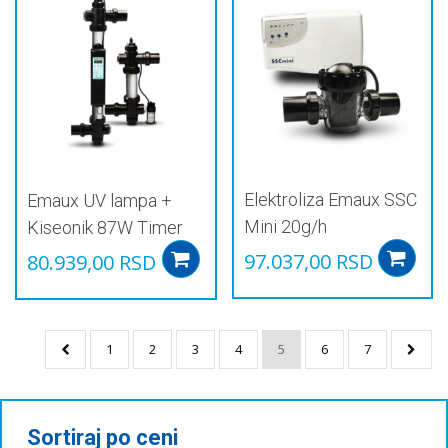
Elektroliza Emaux SSC
Emaux UV lampa +
Mini 20g/h
Kiseonik 87W Timer
97.037,00
RSD
80.939,00
RSD
Add to cart
1
2
3
4
5
6
7
Sortiraj po ceni