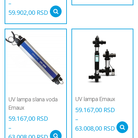
–
59.902,00
RSD
Select options
Овај
производ
има
више
варијанти.
Опције
могу
бити
изабране
на
страници
производа.
UV lampa Emaux
UV lampa slana voda
Emaux
59.167,00
RSD
59.167,00
RSD
–
–
63.008,00
RSD
63.008,00
RSD
Овај
Select options