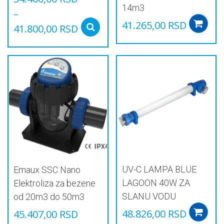
14m3
–
41.265,00
RSD
41.800,00
RSD
Select options
Овај
производ
има
више
варијанти.
Опције
могу
бити
изабране
на
страници
производа.
UV-C LAMPA BLUE
Emaux SSC Nano
LAGOON 40W ZA
Elektroliza za bezene
SLANU VODU
od 20m3 do 50m3
48.826,00
RSD
45.407,00
RSD