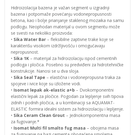
Hidroizolacija bazena je važan segment u izgradnji
bazena i potpomaže povećanju vodonepropusnosti
betona, kao i bolje prianjanje staklenog mozaika na samu
podlogu. Neophodan materijal u ovom segmentu može
se svesti na nekoliko proizvoda:
•
Sika Water Bar
– fleksibilne zaptivne trake koje se
karakterišu visokom izdržljivošću i omogućavaju
nepropusnost.
•
Sika 1K
– materijal za hidroizolaciju ispod cementnih
podloga i pločica. Posebno su predviđeni za hidrotehničke
konstrukcije. Nanosi se u dva sloja.
•
Sika Seal Tape
– elastična i vodonepropusna traka za
spojeve i ivice koje su izložene vodi.
•
Isomat lepak ak-elastic a+b
– Dvokomponentni
elastični lepak za pločice. Pogodan za lepljenje svih tipova
zidnih i podnih pločica, a u kombinaciji sa AQUAMAT-
ELASTIC formira idealni sistem za hidroizolaciju i lepljenje.
•
Sika Ceram Clean Grout
– Jednokomponentna masa
za fugovanje.*
•
Isomat Multi fil smalto fug masa
– obojena masa
za fugovanje na bazi cementa obogaćena smolama.