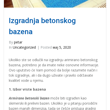
Izgradnja betonskog
bazena
By
petar
In
Uncategorized
Posted
мај 5, 2020
Ukoliko ste se odlučili na izgradnju arimirano betonskog
bazena, potrebno je da imate neke osnovne informacije.
Ovo uputstvo će Vam pomoći da bolje razumete način i
tok izgradnje, ali i da dugo uživate i pravilo održavate
kvalitet vode u njemu.
1. Izbor vrste bazena
Armirano betonski bazen
može biti izgrađen kao
skimerski ili prelivni bazen. Ukoliko je u pitanju porodični
bazen manjih dimenzija, tada se češće pristupa gradnji