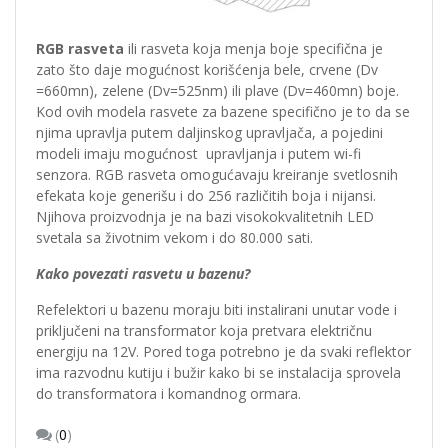
RGB rasveta
ili rasveta koja menja boje specifična je
zato što daje mogućnost korišćenja bele, crvene (Dv
=660mn), zelene (Dv=525nm) ili plave (Dv=460mn) boje.
Kod ovih modela rasvete za bazene specifično je to da se
njima upravlja putem daljinskog upravljača, a pojedini
modeli imaju mogućnost upravljanja i putem wi-fi
senzora. RGB rasveta omogućavaju kreiranje svetlosnih
efekata koje generišu i do 256 različitih boja i nijansi.
Njihova proizvodnja je na bazi visokokvalitetnih LED
svetala sa životnim vekom i do 80.000 sati.
Kako povezati rasvetu u bazenu?
Refelektori u bazenu moraju biti instalirani unutar vode i
priključeni na transformator koja pretvara električnu
energiju na 12V. Pored toga potrebno je da svaki reflektor
ima razvodnu kutiju i bužir kako bi se instalacija sprovela
do transformatora i komandnog ormara.
(
0
)