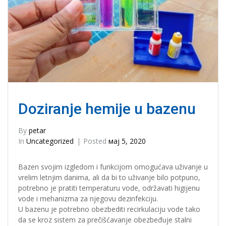
Doziranje hemije u bazenu
By
petar
In
Uncategorized
Posted
мај 5, 2020
Bazen svojim izgledom i funkcijom omogućava uživanje u
vrelim letnjim danima, ali da bi to uživanje bilo potpuno,
potrebno je pratiti temperaturu vode, održavati higijenu
vode i mehanizma za njegovu dezinfekciju.
U bazenu je potrebno obezbediti recirkulaciju vode tako
da se kroz sistem za prečišćavanje obezbeđuje stalni