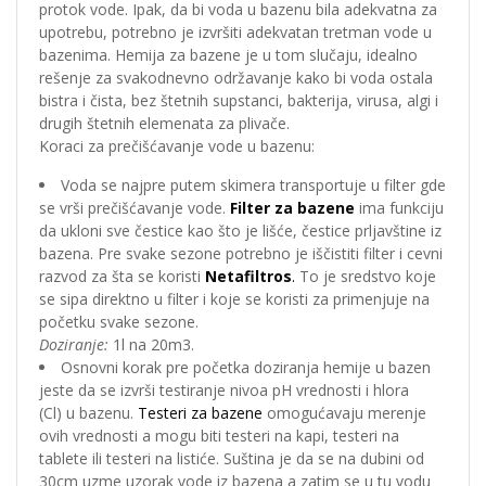
protok vode. Ipak, da bi voda u bazenu bila adekvatna za
upotrebu, potrebno je izvršiti adekvatan tretman vode u
bazenima. Hemija za bazene je u tom slučaju, idealno
rešenje za svakodnevno održavanje kako bi voda ostala
bistra i čista, bez štetnih supstanci, bakterija, virusa, algi i
drugih štetnih elemenata za plivače.
Koraci za prečišćavanje vode u bazenu:
Voda se najpre putem skimera transportuje u filter gde
se vrši prečišćavanje vode.
Filter za bazene
ima funkciju
da ukloni sve čestice kao što je lišće, čestice prljavštine iz
bazena. Pre svake sezone potrebno je iščistiti filter i cevni
razvod za šta se koristi
Netafiltros
.
To je sredstvo koje
se sipa direktno u filter i koje se koristi za primenjuje na
početku svake sezone.
Doziranje:
1l na 20m3.
Osnovni korak pre početka doziranja hemije u bazen
jeste da se izvrši testiranje nivoa pH vrednosti i hlora
(Cl) u bazenu.
Testeri za bazene
omogućavaju merenje
ovih vrednosti a mogu biti testeri na kapi, testeri na
tablete ili testeri na listiće. Suština je da se na dubini od
30cm uzme uzorak vode iz bazena a zatim se u tu vodu