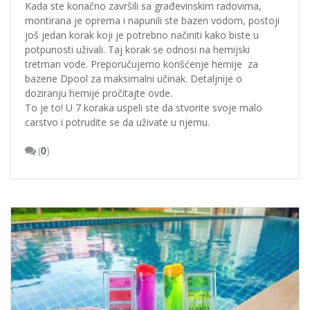
Kada ste konačno završili sa građevinskim radovima,
montirana je oprema i napunili ste bazen vodom, postoji
još jedan korak koji je potrebno načiniti kako biste u
potpunosti uživali. Taj korak se odnosi na hemijski
tretman vode. Preporučujemo korišćenje hemije za
bazene Dpool za maksimalni učinak. Detaljnije o
doziranju hemije pročitajte ovde.
To je to! U 7 koraka uspeli ste da stvorite svoje malo
carstvo i potrudite se da uživate u njemu.
(
0
)