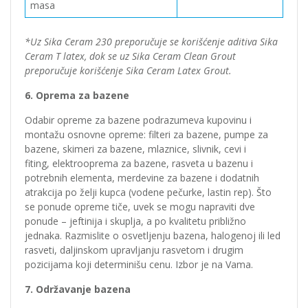
masa
*Uz Sika Ceram 230 preporučuje se korišćenje aditiva Sika
Ceram T latex, dok se uz Sika Ceram Clean Grout
preporučuje korišćenje Sika Ceram Latex Grout.
6. Oprema za bazene
Odabir opreme za bazene podrazumeva kupovinu i
montažu osnovne opreme: filteri za bazene, pumpe za
bazene, skimeri za bazene, mlaznice, slivnik, cevi i
fiting, elektrooprema za bazene, rasveta u bazenu i
potrebnih elementa, merdevine za bazene i dodatnih
atrakcija po želji kupca (vodene pečurke, lastin rep). Što
se ponude opreme tiče, uvek se mogu napraviti dve
ponude – jeftinija i skuplja, a po kvalitetu približno
jednaka. Razmislite o osvetljenju bazena, halogenoj ili led
rasveti, daljinskom upravljanju rasvetom i drugim
pozicijama koji determinišu cenu. Izbor je na Vama.
7. Održavanje bazena