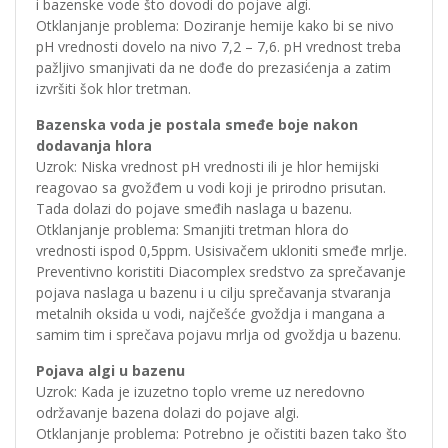
i bazenske vode što dovodi do pojave algi.
Otklanjanje problema: Doziranje hemije kako bi se nivo
pH vrednosti dovelo na nivo 7,2 – 7,6. pH vrednost treba
pažljivo smanjivati da ne dođe do prezasićenja a zatim
izvršiti šok hlor tretman.
Bazenska voda je postala smeđe boje nakon
dodavanja hlora
Uzrok: Niska vrednost pH vrednosti ili je hlor hemijski
reagovao sa gvožđem u vodi koji je prirodno prisutan.
Tada dolazi do pojave smeđih naslaga u bazenu.
Otklanjanje problema: Smanjiti tretman hlora do
vrednosti ispod 0,5ppm. Usisivačem ukloniti smeđe mrlje.
Preventivno koristiti Diacomplex sredstvo za sprečavanje
pojava naslaga u bazenu i u cilju sprečavanja stvaranja
metalnih oksida u vodi, najčešće gvoždja i mangana a
samim tim i sprečava pojavu mrlja od gvoždja u bazenu.
Pojava algi u bazenu
Uzrok: Kada je izuzetno toplo vreme uz neredovno
održavanje bazena dolazi do pojave algi.
Otklanjanje problema: Potrebno je očistiti bazen tako što