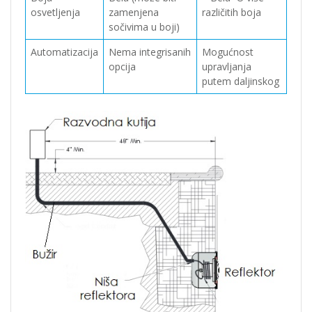
osvetljenja
zamenjena
različitih boja
sočivima u boji)
Automatizacija
Nema integrisanih
Mogućnost
opcija
upravljanja
putem daljinskog