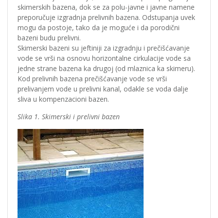
skimerskih bazena, dok se za polu-javne i javne namene
preporučuje izgradnja prelivnih bazena. Odstupanja uvek
mogu da postoje, tako da je moguće i da porodični
bazeni budu prelivni.
Skimerski bazeni su jeftiniji za izgradnju i prečišćavanje
vode se vrši na osnovu horizontalne cirkulacije vode sa
jedne strane bazena ka drugoj (od mlaznica ka skimeru).
Kod prelivnih bazena prečišćavanje vode se vrši
prelivanjem vode u prelivni kanal, odakle se voda dalje
sliva u kompenzacioni bazen.
Slika 1. Skimerski i prelivni bazen