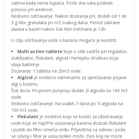
satima kada nema kupača. Posle dva sata podesiti
ponovo pH vrednost.
Redovno održavanje: Nakon doziranja pH, dodati od 1 do
3 g hlor granulata po m3 svakog dana. Period zabrane
ulaska u bazen nakon šok hlor tretmana je 12h.
U cilju održavanja vode u bazenu moguće je koristiti:
Multi action tablete
koje u sebi sadrže pH regulator,
stabilizator, flokulant, algicid i hemijsku strukturu koja
ubija bakterije.
Doziranje: 1 tableta na 20m3 vode.
Algicid
je sredstvo namenjeno za sprečavanje pojave
algi u bazenu.
Šok doza: Pri prvom punjenju dodati 2l algicida na 100 m3
vode.
Redovno održavanje: Na svakih 7 dana po 1l algicida na
100 m3 vode.
Flokulant
je sredstvo koje se koristi za izbistravanje
vode koje se najčPre usisavanja bazena dozirati flokulant
i pustiti da filter izmeša vodu. Prljavština sa zidova i poda
se odvoji i filter je usisa koliko može. Deo koji ne može