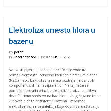
Elektroliza umesto hlora u
bazenu
By
petar
In
Uncategorized
Posted
мај 5, 2020
Sve zastupljenije je vršenje dezinfekcije vode uz
pomoć elektrolize, odnosno korišćenja natrijum hlorida
(NaCl) – soli. Elektrolizom se vrši razdvajanje osnovih
komponenti soli na natrijum i hlor. Na taj način se
pomoću osnovnih principa elektrolize proizvode aktivni
dezinfekciono sredstvo na bazi hlora, zbog čega ne treba
kupovati hlor za dezinfekciju bazena. Uz pomoć
elektrolize vrši se dezinfekcija koja doprinosi uništavanju