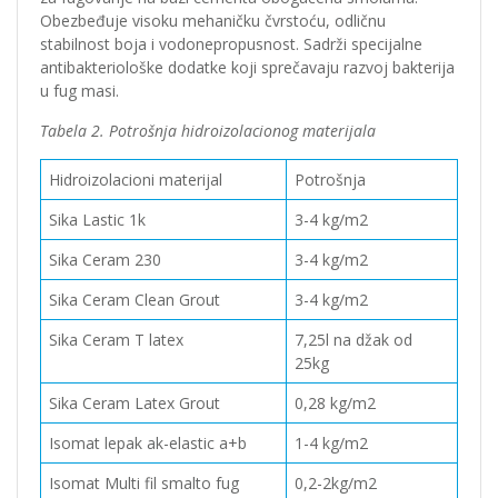
Obezbeđuje visoku mehaničku čvrstoću, odličnu
stabilnost boja i vodonepropusnost. Sadrži specijalne
antibakteriološke dodatke koji sprečavaju razvoj bakterija
u fug masi.
Tabela 2. Potrošnja hidroizolacionog materijala
Hidroizolacioni materijal
Potrošnja
Sika Lastic 1k
3-4 kg/m2
Sika Ceram 230
3-4 kg/m2
Sika Ceram Clean Grout
3-4 kg/m2
Sika Ceram T latex
7,25l na džak od
25kg
Sika Ceram Latex Grout
0,28 kg/m2
Isomat lepak ak-elastic a+b
1-4 kg/m2
Isomat Multi fil smalto fug
0,2-2kg/m2