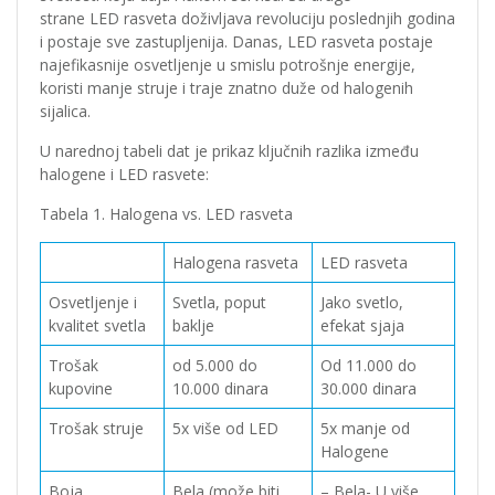
strane LED rasveta doživljava revoluciju poslednjih godina
i postaje sve zastupljenija. Danas, LED rasveta postaje
najefikasnije osvetljenje u smislu potrošnje energije,
koristi manje struje i traje znatno duže od halogenih
sijalica.
U narednoj tabeli dat je prikaz ključnih razlika između
halogene i LED rasvete:
Tabela 1. Halogena vs. LED rasveta
Halogena rasveta
LED rasveta
Osvetljenje i
Svetla, poput
Jako svetlo,
kvalitet svetla
baklje
efekat sjaja
Trošak
od 5.000 do
Od 11.000 do
kupovine
10.000 dinara
30.000 dinara
Trošak struje
5x više od LED
5x manje od
Halogene
Boja
Bela (može biti
– Bela- U više