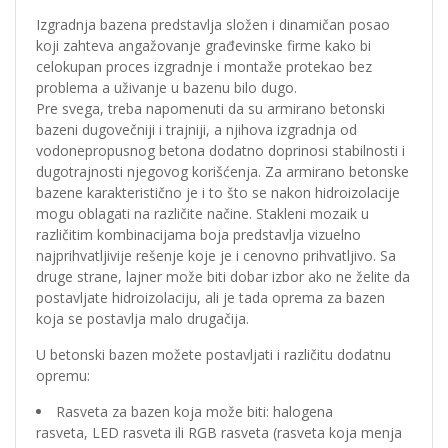
Izgradnja bazena predstavlja složen i dinamičan posao
koji zahteva angažovanje građevinske firme kako bi
celokupan proces izgradnje i montaže protekao bez
problema a uživanje u bazenu bilo dugo.
Pre svega, treba napomenuti da su armirano betonski
bazeni dugovečniji i trajniji, a njihova izgradnja od
vodonepropusnog betona dodatno doprinosi stabilnosti i
dugotrajnosti njegovog korišćenja. Za armirano betonske
bazene karakteristično je i to što se nakon hidroizolacije
mogu oblagati na različite načine. Stakleni mozaik u
različitim kombinacijama boja predstavlja vizuelno
najprihvatljivije rešenje koje je i cenovno prihvatljivo. Sa
druge strane, lajner može biti dobar izbor ako ne želite da
postavljate hidroizolaciju, ali je tada oprema za bazen
koja se postavlja malo drugačija.
U betonski bazen možete postavljati i različitu dodatnu
opremu:
Rasveta za bazen koja može biti: halogena
rasveta, LED rasveta ili RGB rasveta (rasveta koja menja