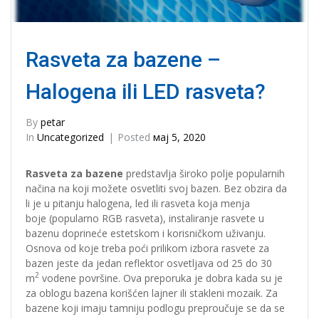
Rasveta za bazene –
Halogena ili LED rasveta?
By
petar
In
Uncategorized
Posted
мај 5, 2020
Rasveta za bazene
predstavlja široko polje popularnih
načina na koji možete osvetliti svoj bazen. Bez obzira da
li je u pitanju halogena, led ili rasveta koja menja
boje (popularno RGB rasveta), instaliranje rasvete u
bazenu doprineće estetskom i korisničkom uživanju.
Osnova od koje treba poći prilikom izbora rasvete za
bazen jeste da jedan reflektor osvetljava od 25 do 30
2
m
vodene površine. Ova preporuka je dobra kada su je
za oblogu bazena korišćen lajner ili stakleni mozaik. Za
bazene koji imaju tamniju podlogu preproučuje se da se