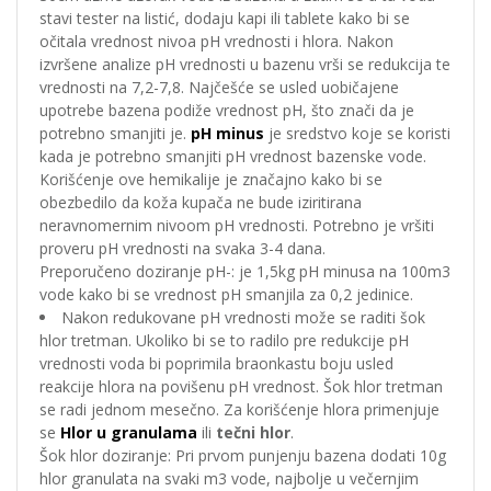
stavi tester na listić, dodaju kapi ili tablete kako bi se
očitala vrednost nivoa pH vrednosti i hlora. Nakon
izvršene analize pH vrednosti u bazenu vrši se redukcija te
vrednosti na 7,2-7,8. Najčešće se usled uobičajene
upotrebe bazena podiže vrednost pH, što znači da je
potrebno smanjiti je.
pH minus
je sredstvo koje se koristi
kada je potrebno smanjiti pH vrednost bazenske vode.
Korišćenje ove hemikalije je značajno kako bi se
obezbedilo da koža kupača ne bude iziritirana
neravnomernim nivoom pH vrednosti. Potrebno je vršiti
proveru pH vrednosti na svaka 3-4 dana.
Preporučeno doziranje pH-: je 1,5kg pH minusa na 100m3
vode kako bi se vrednost pH smanjila za 0,2 jedinice.
Nakon redukovane pH vrednosti može se raditi šok
hlor tretman. Ukoliko bi se to radilo pre redukcije pH
vrednosti voda bi poprimila braonkastu boju usled
reakcije hlora na povišenu pH vrednost. Šok hlor tretman
se radi jednom mesečno. Za korišćenje hlora primenjuje
se
Hlor u granulama
ili
tečni hlor
.
Šok hlor doziranje: Pri prvom punjenju bazena dodati 10g
hlor granulata na svaki m3 vode, najbolje u večernjim