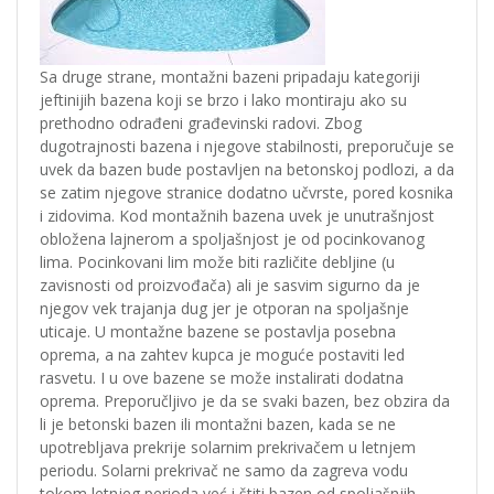
Sa druge strane, montažni bazeni pripadaju kategoriji
jeftinijih bazena koji se brzo i lako montiraju ako su
prethodno odrađeni građevinski radovi. Zbog
dugotrajnosti bazena i njegove stabilnosti, preporučuje se
uvek da bazen bude postavljen na betonskoj podlozi, a da
se zatim njegove stranice dodatno učvrste, pored kosnika
i zidovima. Kod montažnih bazena uvek je unutrašnjost
obložena lajnerom a spoljašnjost je od pocinkovanog
lima. Pocinkovani lim može biti različite debljine (u
zavisnosti od proizvođača) ali je sasvim sigurno da je
njegov vek trajanja dug jer je otporan na spoljašnje
uticaje. U montažne bazene se postavlja posebna
oprema, a na zahtev kupca je moguće postaviti led
rasvetu. I u ove bazene se može instalirati dodatna
oprema. Preporučljivo je da se svaki bazen, bez obzira da
li je betonski bazen ili montažni bazen, kada se ne
upotrebljava prekrije solarnim prekrivačem u letnjem
periodu. Solarni prekrivač ne samo da zagreva vodu
tokom letnjeg perioda već i štiti bazen od spoljašnjih