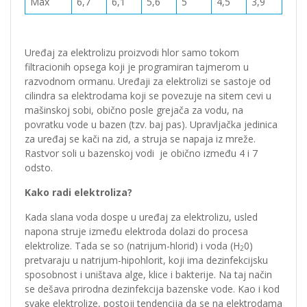
Max
6,7
6,1
5,6
5
4,5
3,9
Uređaj za elektrolizu proizvodi hlor samo tokom
filtracionih opsega koji je programiran tajmerom u
razvodnom ormanu. Uređaji za elektrolizi se sastoje od
cilindra sa elektrodama koji se povezuje na sitem cevi u
mašinskoj sobi, obično posle grejača za vodu, na
povratku vode u bazen (tzv. baj pas). Upravljačka jedinica
za uređaj se kači na zid, a struja se napaja iz mreže.
Rastvor soli u bazenskoj vodi je obično između 4 i 7
odsto.
Kako radi elektroliza?
Kada slana voda dospe u uređaj za elektrolizu, usled
napona struje između elektroda dolazi do procesa
elektrolize. Tada se so (natrijum-hlorid) i voda (H
0)
2
pretvaraju u natrijum-hipohlorit, koji ima dezinfekcijsku
sposobnost i uništava alge, klice i bakterije. Na taj način
se dešava prirodna dezinfekcija bazenske vode. Kao i kod
svake elektrolize, postoji tendencija da se na elektrodama