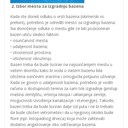
2. Izbor mesta za izgradnju bazena
Kada ste doneli odluku o vrsti bazena (skimerski vs.
prelivni), potrebno je odrediti mesto za izgradnju bazena.
Na donošenje odluke o mestu gde će biti pozicioniran
bazen utiču sledeći faktori:
• osunčanost mesta;
• udaljenost bazena;
• otvorenost prostora;
• izloženost okruženju.
Bazen treba da bude lociran na najsunčanijem mestu u
vašem dvorištu kako bi voda u Vašem bazenu bila
izložena sunčevim zracima i omogućila potpuno uživanje.
Kada se govori o udaljenosti bazena, potrebno je voditi
računa o dostupnosti terena za sam tok izgradnje (pristup
mašina zemljištu, vršenja iskopa i uklanjanja zemlje,
mogućnosti izvođenja kanalizacije i el.energije). Takođe,
bazen treba da bude lociran dalje od puta i ne bi trebalo
da bude izložen vetrometini i da u njegovoj okolini bude
flore (npr. listopadnog drveća) koja može zahtevati
dodatno angažovanje oko održavanja bazena.