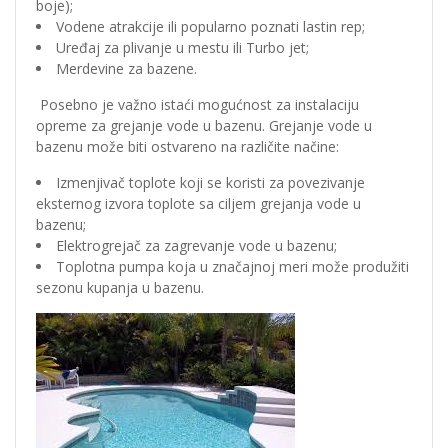
boje);
Vodene atrakcije ili popularno poznati lastin rep;
Uređaj za plivanje u mestu ili Turbo jet;
Merdevine za bazene.
Posebno je važno istaći mogućnost za instalaciju
opreme za grejanje vode u bazenu. Grejanje vode u
bazenu može biti ostvareno na različite načine:
Izmenjivač toplote koji se koristi za povezivanje
eksternog izvora toplote sa ciljem grejanja vode u
bazenu;
Elektrogrejač za zagrevanje vode u bazenu;
Toplotna pumpa koja u značajnoj meri može produžiti
sezonu kupanja u bazenu.