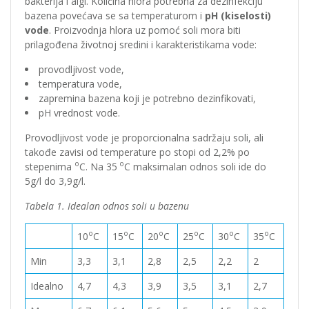
bakterija i algi. Količina hlora potrebna za dezinfekciju
bazena povećava se sa temperaturom i
pH (kiselosti)
vode
. Proizvodnja hlora uz pomoć soli mora biti
prilagođena životnoj sredini i karakteristikama vode:
provodljivost vode,
temperatura vode,
zapremina bazena koji je potrebno dezinfikovati,
pH vrednost vode.
Provodljivost vode je proporcionalna sadržaju soli, ali
takođe zavisi od temperature po stopi od 2,2% po
o
o
stepenima
C. Na 35
C maksimalan odnos soli ide do
5g/l do 3,9g/l.
Tabela 1. Idealan odnos soli u bazenu
o
o
o
o
o
o
10
C
15
C
20
C
25
C
30
C
35
C
Min
3,3
3,1
2,8
2,5
2,2
2
Idealno
4,7
4,3
3,9
3,5
3,1
2,7