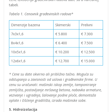
tabeli.
Tabela 1. Cenovnik građevinskih radova*
Dimenzije bazena
Skimerski
Prelivni
7x3x1,6
€ 5.800
€ 7.300
8x4x1,6
€ 6.400
€ 7.500
10x5x1,6
€ 10.200
€ 12.500
12x6x1,6
€ 12.700
€ 15.000
* Cene su date okvirno ali približno tačno. Moguća su
odstupanja u zavisnosti od uslova i građevinske firme. U
cenu su uračunati: mašinski iskop zemlje, tamponiranje
zemljišta, postavljanje mršavog betona, nabavka armature,
vezivanje i ugradnja, šalovanje podne ploče, demontaža
oplate i čišćenje gradilišta, izrada mašinske sobe.
5. Hidroizolacija