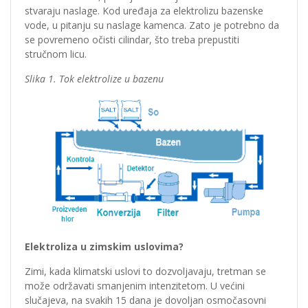
stvaraju naslage. Kod uređaja za elektrolizu bazenske
vode, u pitanju su naslage kamenca. Zato je potrebno da
se povremeno očisti cilindar, što treba prepustiti
stručnom licu.
Slika 1. Tok elektrolize u bazenu
Elektroliza u zimskim uslovima?
Zimi, kada klimatski uslovi to dozvoljavaju, tretman se
može održavati smanjenim intenzitetom. U većini
slučajeva, na svakih 15 dana je dovoljan osmočasovni