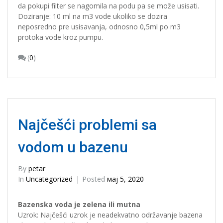
da pokupi filter se nagomila na podu pa se može usisati.
Doziranje: 10 ml na m3 vode ukoliko se dozira
neposredno pre usisavanja, odnosno 0,5ml po m3
protoka vode kroz pumpu.
(
0
)
Najčešći problemi sa
vodom u bazenu
By
petar
In
Uncategorized
Posted
мај 5, 2020
Bazenska voda je zelena ili mutna
Uzrok: Najčešći uzrok je neadekvatno održavanje bazena