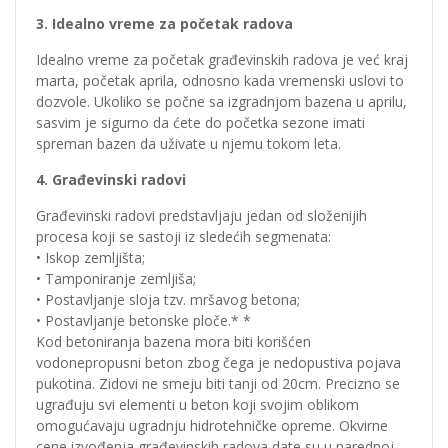
3. Idealno vreme za početak radova
Idealno vreme za početak građevinskih radova je već kraj
marta, početak aprila, odnosno kada vremenski uslovi to
dozvole. Ukoliko se počne sa izgradnjom bazena u aprilu,
sasvim je sigurno da ćete do početka sezone imati
spreman bazen da uživate u njemu tokom leta.
4. Građevinski radovi
Građevinski radovi predstavljaju jedan od složenijih
procesa koji se sastoji iz sledećih segmenata:
• Iskop zemljišta;
• Tamponiranje zemljiša;
• Postavljanje sloja tzv. mršavog betona;
• Postavljanje betonske ploče.* *
Kod betoniranja bazena mora biti korišćen
vodonepropusni beton zbog čega je nedopustiva pojava
pukotina. Zidovi ne smeju biti tanji od 20cm. Precizno se
ugrađuju svi elementi u beton koji svojim oblikom
omogućavaju ugradnju hidrotehničke opreme. Okvirne
cene izvođenja građevinskih radova date su u narednoj