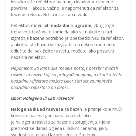
instalira više reflektora na manju kvadraturu vodene
površine. Takođe, važno je napomenuti da reflektor za
bazene treba uvek biti instaliran u vodi.
Reflektori mogu biti
nadzidni
ili
ugradni
, zbog toga
treba voditi računa o tome da ako se nalazite u fazi
izgradnje bazena potrebno je obezbediti nišu za reflektor,
a ukoliko ste bazen već izgradili a u nekom momentu
odlučite da ipak želite rasvetu, možete lako postaviti
nadzidni reflektor.
Napomena: Za lajnerske modele postoje posebni modeli
rasvete za bazen koji su prilagođeni njima, a ukoliko želite
nadzidne reflektore možete iskoristiti set za montažu
nadzidnih reflektora na lajner.
Izbor: Halogena ili LED rasveta?
Halogena
ili
Led rasveta
za bazen je pitanje koje muči
korisnike bazena godinama unazad. Iako
je halogena rasveta za bazene zastupljenija, njena
prednost se danas ogleda u niskim cenama, jakoj
svetlosti koju daju i lakom servisu. Sa druge