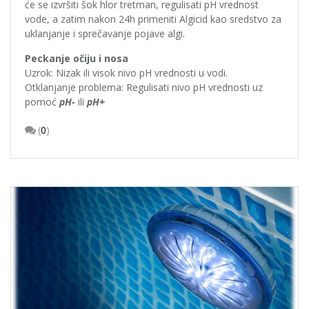
će se izvršiti šok hlor tretman, regulisati pH vrednost
vode, a zatim nakon 24h primeniti Algicid kao sredstvo za
uklanjanje i sprečavanje pojave algi.
Peckanje očiju i nosa
Uzrok: Nizak ili visok nivo pH vrednosti u vodi.
Otklanjanje problema: Regulisati nivo pH vrednosti uz
pomoć
pH-
ili
pH+
(
0
)